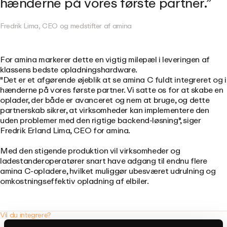
hænderne på vores første partner.
Fredrik Lima, CEO og medstifter af amina
For amina markerer dette en vigtig milepæl i leveringen af
klassens bedste opladningshardware.
"Det er et afgørende øjeblik at se amina C fuldt integreret og i
hænderne på vores første partner. Vi satte os for at skabe en
oplader, der både er avanceret og nem at bruge, og dette
partnerskab sikrer, at virksomheder kan implementere den
uden problemer med den rigtige backend-løsning"
, siger
Fredrik Erland Lima, CEO for amina.
Med den stigende produktion vil virksomheder og
ladestanderoperatører snart have adgang til endnu flere
amina C-opladere, hvilket muliggør ubesværet udrulning og
omkostningseffektiv opladning af elbiler.
Vil du integrere?