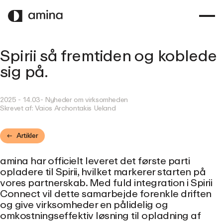
SPRING
TIL
HOVEDINDHOLD
Spirii så fremtiden og koblede
sig på.
2025 - 14.03
- Nyheder om virksomheden
Skrevet af:
Vaios Archontakis Ueland
Artikler
amina har officielt leveret det første parti
opladere til Spirii, hvilket markerer starten på
vores partnerskab. Med fuld integration i Spirii
Connect vil dette samarbejde forenkle driften
og give virksomheder en pålidelig og
omkostningseffektiv løsning til opladning af