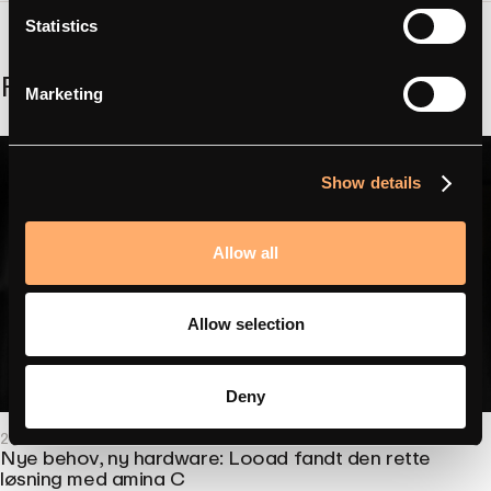
Statistics
Relateret
Marketing
Show details
Allow all
Allow selection
Deny
2025 - 16.06
- Partnerhistorier
Nye behov, ny hardware: Looad fandt den rette
løsning med amina C