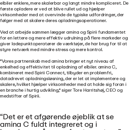
elbiler enklere, mere skalerbar og langt mindre kompliceret. De
første opladere er ved at blive rullet ud og hjælper
virksomheder med at overvinde de typiske udfordringer, der
følger med at skalere deres opladningsoperationer.
Ved at arbejde sammen lægger amina og Spirii fundamentet
for en lettere og mere effektiv udrulning på flere markeder og
giver ladepunktoperatører de værktøjer, de har brug for til at
styre netværk med mindre stress og mere kontrol
.
"Vores partnerskab med amina bringer et nyt niveau af
enkelhed og effektivitet til opladning af elbiler. amina C,
kombineret med Spirii Connect, tilbyder en problemfri,
datadrevet opladningsløsning, der er let at implementere og
skalere, hvilket hjælper virksomheder med at holde sig foran i
en branche i hurtig udvikling," siger Tore Harritshøj, CEO og
medstifter af Spirii.
Det er et afgørende øjeblik at se
amina C fuldt integreret og i