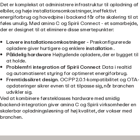
Det er komplekst at administrere infrastruktur til opladning af
elbiler, og høje installationsomkostninger, ineffektivt
energiforbrug og hovedpine i backend får ofte skalering til at
føles umulig. Mød amina C og Spirii Connect - et samarbejde,
der er designet til at eliminere disse smertepunkter:
Lavere installationsomkostninger -
Prækonfigurerede
opladere giver hurtigere og enklere
installation
.
Pålidelig hardware
Højtydende opladere, der er bygget til
at holde.
Problemfri integration af Spirii Connect
Data i realtid
og automatiseret styring
for optimeret energiforbrug.
Fremtidssikret design.
OCPP 2.0.1-kompatibilitet og OTA-
opdateringer sikrer evnen til at tilpasse sig, når branchen
udvikler sig.
Ved at kombinere førsteklasses hardware med smidig
backend-integration giver amina C og Spirii virksomheder en
skalerbar opladningsløsning af høj kvalitet, der vokser med
branchen.