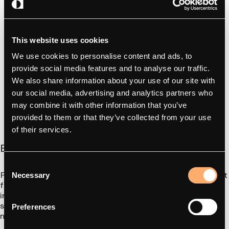
This website uses cookies
We use cookies to personalise content and ads, to
provide social media features and to analyse our traffic.
We also share information about your use of our site with
our social media, advertising and analytics partners who
Hver time, der spares i marken, er et resultat af test, der aldrig
skærer hjørner. Vi tester, hvor vi bygger. Hurtig feedback, færre
may combine it with other information that you’ve
trin, solid hardware.
provided to them or that they’ve collected from your use
of their services.
En bedre business case
Consent
For CPO'er handler TCO ikke om regneark - det handler om at
Necessary
Selection
forblive konkurrencedygtig. En oplader, der er hurtigere at
installere, billigere at vedligeholde og bygget til at holde,
sparer ikke bare penge. Det frigør kapital til at udvide
Preferences
netværket.