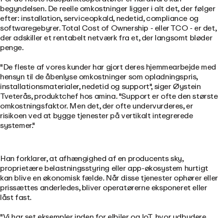
begyndelsen. De reelle omkostninger ligger i alt det, der følger
efter: installation, serviceopkald, nedetid, compliance og
softwaregebyrer. Total Cost of Ownership - eller TCO - er det,
der adskiller et rentabelt netværk fra et, der langsomt bløder
penge.
"De fleste af vores kunder har gjort deres hjemmearbejde med
hensyn til de åbenlyse omkostninger som opladningspris,
installationsmaterialer, nedetid og support", siger Øystein
Tveterås, produktchef hos amina. "Support er ofte den største
omkostningsfaktor. Men det, der ofte undervurderes, er
risikoen ved at bygge tjenester på vertikalt integrerede
systemer."
Han forklarer, at afhængighed af en producents sky,
proprietære belastningsstyring eller app-økosystem hurtigt
kan blive en økonomisk fælde. Når disse tjenester ophører eller
prissættes anderledes, bliver operatørerne eksponeret eller
låst fast.
"Vi har set eksempler inden for elbiler og IoT, hvor udbydere