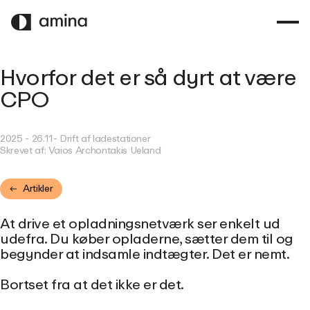
SPRING
TIL
HOVEDINDHOLD
Hvorfor det er så dyrt at være
CPO
2025 - 26.11
- Drift af ladestationer
Skrevet af:
Vaios Archontakis Ueland
Artikler
At drive et opladningsnetværk ser enkelt ud
udefra. Du køber opladerne, sætter dem til og
begynder at indsamle indtægter. Det er nemt.
Bortset fra at det ikke er det.