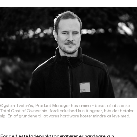
Øystein Tveterås, Product Manager hos amina - besat af at sænke
Total Cost of Ownership, fordi enkelhed kun fungerer, hvis det betaler
sig. En af grundene til, at vores hardware koster mindre at leve med.
For de fleste ladepunktsoperatører er hardware kun