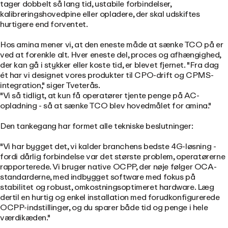
tager dobbelt så lang tid, ustabile forbindelser,
kalibreringshovedpine eller opladere, der skal udskiftes
hurtigere end forventet.
Hos amina mener vi, at den eneste måde at sænke TCO på er
ved at forenkle alt. Hver eneste del, proces og afhængighed,
der kan gå i stykker eller koste tid, er blevet fjernet. "Fra dag
ét har vi designet vores produkter til CPO-drift og CPMS-
integration," siger Tveterås.
"Vi så tidligt, at kun få operatører tjente penge på AC-
opladning - så at sænke TCO blev hovedmålet for amina."
Den tankegang har formet alle tekniske beslutninger:
"Vi har bygget det, vi kalder branchens bedste 4G-løsning -
fordi dårlig forbindelse var det største problem, operatørerne
rapporterede. Vi bruger native OCPP, der nøje følger OCA-
standarderne, med indbygget software med fokus på
stabilitet og robust, omkostningsoptimeret hardware. Læg
dertil en hurtig og enkel installation med forudkonfigurerede
OCPP-indstillinger, og du sparer både tid og penge i hele
værdikæden."