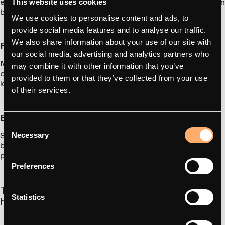
europæiske marked og sikrer en problemfri og stabil drift uden
This website uses cookies
behov for adaptere.
We use cookies to personalise content and ads, to
provide social media features and to analyse our traffic.
We also share information about your use of our site with
Fleksible opladningshastigheder
our social media, advertising and analytics partners who
Med opladningskapaciteter fra 3,7 kW til 22 kW kan Type 2-
may combine it with other information that you’ve
opladere tilpasses den enkelte boligs strømforsyning og
provided to them or that they’ve collected from your use
kørselsmønster.
of their services.
Brugervenlighed
Consent
Stikket er universelt og nemt at bruge. Tilslut opladeren, så
Necessary
Selection
begynder din elbil automatisk at oplade. Det er enkelt,
pålideligt og velegnet til hverdagen.
Preferences
Tips til installation og brug af en type 2-
Statistics
hjemmeoplader