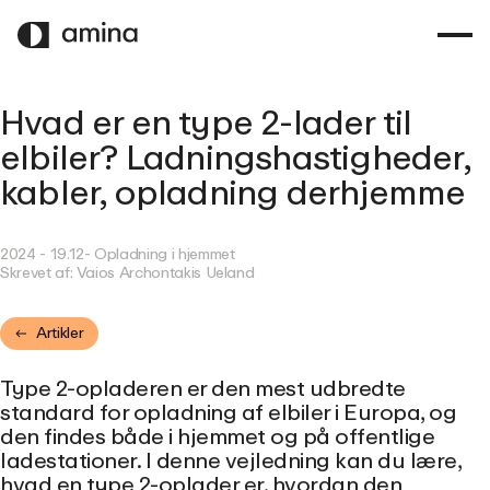
SPRING
TIL
HOVEDINDHOLD
Hvad er en type 2-lader til
elbiler? Ladningshastigheder,
kabler, opladning derhjemme
2024 - 19.12
- Opladning i hjemmet
Skrevet af:
Vaios Archontakis Ueland
Artikler
Type 2-opladeren er den mest udbredte
standard for opladning af elbiler i Europa, og
den findes både i hjemmet og på offentlige
ladestationer. I denne vejledning kan du lære,
hvad en type 2-oplader er, hvordan den