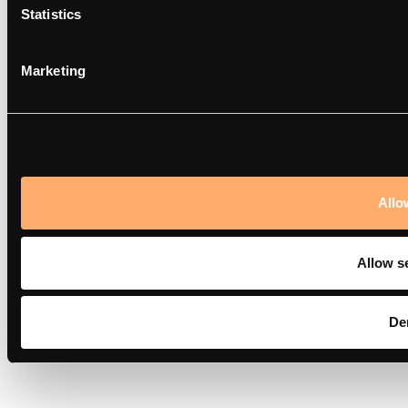
Statistics
Marketing
Allo
Allow s
De