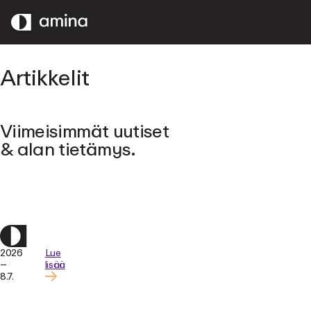
SIIRRY
PÄÄSISÄLTÖÖN
Artikkelit
Viimeisimmät uutiset
& alan tietämys.
2026
Lue
–
lisää
8.7.