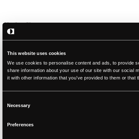
Vieraile meillä
Strandsvingen 14,
4032 Stavanger, Norja
This website uses cookies
Seuraa meitä
We use cookies to personalise content and ads, to provide so
share information about your use of our site with our social
it with other information that you’ve provided to them or that 
Consent
Suunnittelu: Studio Oker
Yritys ja asetukset
Necessary
Selection
Koodi: Grensesnitt
Evästeasetukset
Tietosuojakäytäntö
Käyttöehdot
Preferences
FI