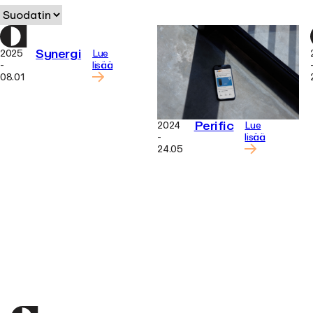
Synergi
2025
Lue
-
lisää
08.01
Perific
2024
Lue
-
lisää
24.05