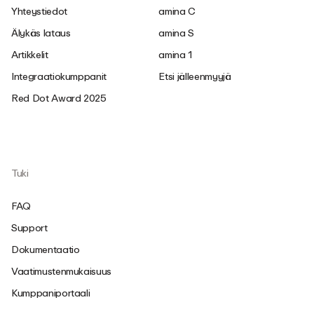
Yhteystiedot
amina C
Älykäs lataus
amina S
Artikkelit
amina 1
Integraatiokumppanit
Etsi jälleenmyyjä
Red Dot Award 2025
Tuki
FAQ
Support
Dokumentaatio
Vaatimustenmukaisuus
Kumppaniportaali