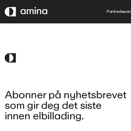
GÅ
TIL
Partnerløsni
HOVEDINNHOLD
Abonner på nyhetsbrevet
som gir deg det siste
innen elbillading.