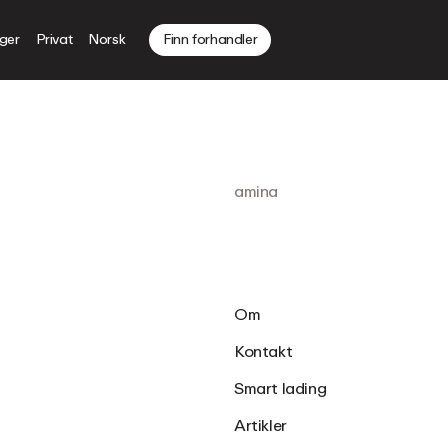
nger
Privat
Norsk
Finn forhandler
amina
Om
Kontakt
Smart lading
Artikler