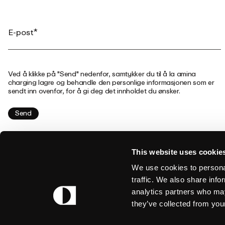
Ved å klikke på "Send" nedenfor, samtykker du til å la amina
charging lagre og behandle den personlige informasjonen som er
sendt inn ovenfor, for å gi deg det innholdet du ønsker.
This website uses cookie
We use cookies to personal
traffic. We also share info
Design: Studio Oker
analytics partners who may
Kode: Grensesnitt
they’ve collected from your