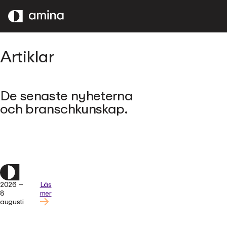
HOPPA
TILL
HUVUDINNEHÅLL
Artiklar
De senaste nyheterna
och branschkunskap.
2026 –
Läs
8
mer
augusti