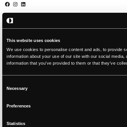
Design: Studio Oker
Företag och
This website uses cookies
Kod: Grensesnitt
preferenser
We use cookies to personalise content and ads, to provide so
Inställningar för
information about your use of our site with our social media,
kakor
Integritetspolicy
information that you’ve provided to them or that they’ve colle
Användarvillkor
SV
Consent
Necessary
Selection
Preferences
Statistics