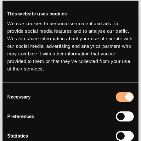
This website uses cookies
We use cookies to personalise content and ads, to
provide social media features and to analyse our traffic.
We also share information about your use of our site with
our social media, advertising and analytics partners who
may combine it with other information that you’ve
Amina
Produkter
provided to them or that they’ve collected from your use
of their services.
Om
amina M
Kontakt
amina C
Consent
Smart laddning
amina S
Necessary
Selection
Artiklar
amina 1
Integrationspartners
Hitta återförsäljare
Preferences
Red Dot Award 2025
Statistics