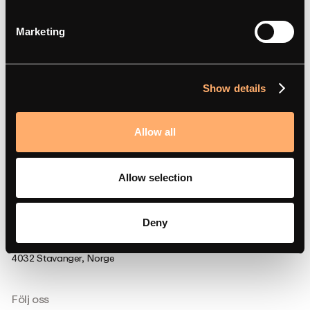
Marketing
Support
FRÅGOR OCH SVAR
Support
Show details
Dokumentation
Efterlevnad
Allow all
Partnerportal
Allow selection
Deny
Besök oss på
Strandsvingen 14,
4032 Stavanger, Norge
Följ oss