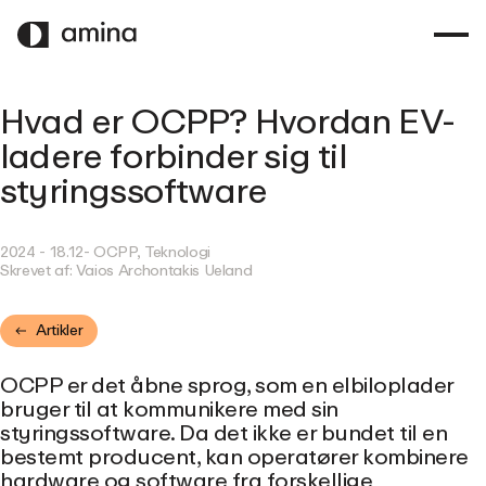
SPRING
TIL
HOVEDINDHOLD
Hvad er OCPP? Hvordan EV-
ladere forbinder sig til
styringssoftware
2024 - 18.12
- OCPP, Teknologi
Skrevet af:
Vaios Archontakis Ueland
Artikler
OCPP er det åbne sprog, som en elbiloplader
bruger til at kommunikere med sin
styringssoftware. Da det ikke er bundet til en
bestemt producent, kan operatører kombinere
hardware og software fra forskellige