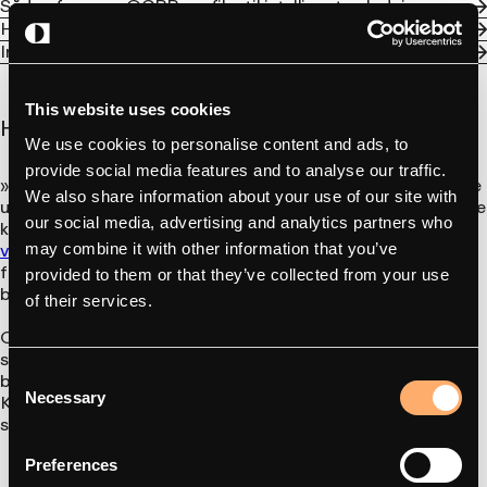
Sådan fungerer OCPP-profiler til intelligent opladning
Hvad sker der, når en OCPP-oplader mister forbindelsen?
Integrationspartnere med amina-opladere
This website uses cookies
Hvad garanterer OCPP ikke?
We use cookies to personalise content and ads, to
provide social media features and to analyse our traffic.
»OCPP-kompatibel« betyder ikke, at enhver oplader vil kunne
We also share information about your use of our site with
udføre alle funktioner med ethvert CSMS. Implementeringerne
our social media, advertising and analytics partners who
kan support versioner, profiler og valgfrie funktioner. Vores
vejledning om OCPP-overensstemmelse og -certificering
may combine it with other information that you’ve
forklarer, hvad terminologien og certifikaterne rent faktisk
provided to them or that they’ve collected from your use
beviser. Der er stadig behov for integrationstest.
of their services.
OCPP dækker desuden kun forbindelsen mellem laderen og
styringssystemet. Standarden omfatter ikke i sig selv
Consent
betalingshåndtering, fakturering eller en app til chauffører.
Necessary
Kommunikationen mellem køretøjet og laderen varetages af
Selection
standarder som f.eks. ISO 15118.
Preferences