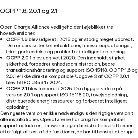
OCPP 1.6, 2.0.1 og 2.1
Open Charge Alliance vedligeholder i øjeblikket tre
hovedversioner:
OCPP 1.6
blev udgivet i 2015 og er stadig meget udbredt.
Den understøtter kernefunktioner, firmwareopdateringer,
lokal godkendelse og profiler for intelligent opladning.
OCPP 2.0.1
blev udgivet i 2020. Den indeholdt styrket
sikkerhed, forbedret enhedsadministration, bedre
transaktionshåndtering og support ISO 15118. OCPP 1.6 og
2.0.1 er ikke direkte kompatible. Udgave 3 af OCPP 2.0.1
blev til IEC 63584 i 2024.
OCPP 2.1
blev lanceret i 2025. Den bygger videre på
version 2.0.1 og support ISO 15118-20, tovejsopladning,
distribuerede energiressourcer og forbedret intelligent
opladning.
Den nyeste version er ikke nødvendigvis den rigtige version til
alle installationer. Operatørerne har brug for kompatibel
support opladeren, firmwaren og administrationsplatformen,
efterfulgt af test af de funktioner, de har til hensigt at bruge.