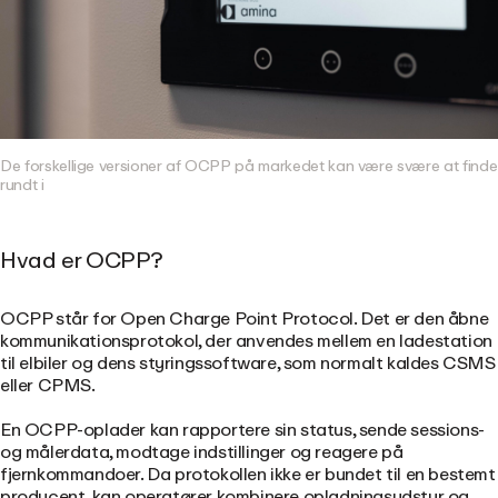
De forskellige versioner af OCPP på markedet kan være svære at finde
rundt i
Hvad er OCPP?
OCPP står for Open Charge Point Protocol. Det er den åbne
kommunikationsprotokol, der anvendes mellem en ladestation
til elbiler og dens styringssoftware, som normalt kaldes CSMS
eller CPMS.
En OCPP-oplader kan rapportere sin status, sende sessions-
og målerdata, modtage indstillinger og reagere på
fjernkommandoer. Da protokollen ikke er bundet til en bestemt
producent, kan operatører kombinere opladningsudstyr og