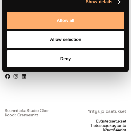
Show details
Kumppaniportaali
Allow all
Vieraile meillä
Allow selection
Strandsvingen 14,
4032 Stavanger, Norja
Deny
Seuraa meitä
Suunnittelu: Studio Oker
Yritys ja asetukset
Koodi: Grensesnitt
Evästeasetukset
Tietosuojakäytäntö
Käyttöehdot