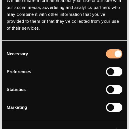
We also share information about your use of our site with
Tietoja
amina M
our social media, advertising and analytics partners who
may combine it with other information that you’ve
Yhteystiedot
amina C
provided to them or that they’ve collected from your use
Älykäs lataus
amina S
of their services.
Artikkelit
amina 1
Integraatiokumppanit
Etsi jälleenmyyjä
Consent
Red Dot Award 2025
Necessary
Selection
Preferences
Tuki
Statistics
FAQ
Support
Marketing
Dokumentaatio
Vaatimustenmukaisuus