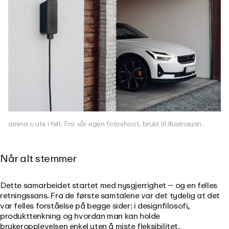
amina c ute i felt. Fra vår egen fotoshoot, brukt til illustrasjon.
Når alt stemmer
Dette samarbeidet startet med nysgjerrighet – og en felles
retningssans. Fra de første samtalene var det tydelig at det
var felles forståelse på begge sider: i designfilosofi,
produkttenkning og hvordan man kan holde
brukeropplevelsen enkel uten å miste fleksibilitet.