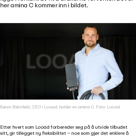
her amina C kommer inn i bildet.
Søren Behnfeld, CEO i Looad, holder en amina C. Foto: Looad
Etter hvert som
Looad
forbereder seg på å utvide tilbudet
sitt, gir tillegget ny fleksibilitet
–
noe som gjør det enklere å