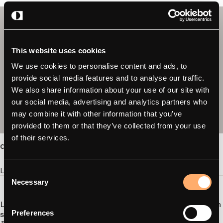
This website uses cookies
We use cookies to personalise content and ads, to
provide social media features and to analyse our traffic.
We also share information about your use of our site with
our social media, advertising and analytics partners who
may combine it with other information that you’ve
provided to them or that they’ve collected from your use
of their services.
amina C / C2
Les mer
Consent
Necessary
Selection
Looad ser ikke på seg selv som en hardware-distributør – men
som en langsiktig partner i det grønne skiftet. Det handler om
Preferences