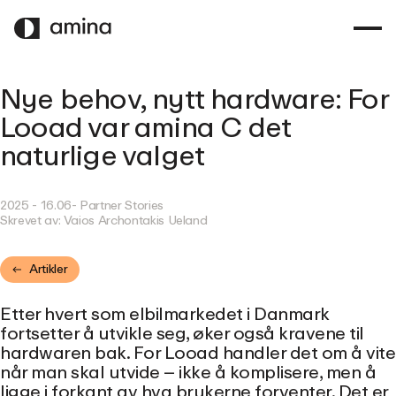
GÅ
TIL
HOVEDINNHOLD
Nye behov, nytt hardware: For
Looad var amina C det
naturlige valget
2025 - 16.06
- Partner Stories
Skrevet av:
Vaios Archontakis Ueland
Artikler
Etter hvert som elbilmarkedet i Danmark
fortsetter å utvikle seg, øker også kravene til
hardwaren bak. For Looad handler det om å vite
når man skal utvide – ikke å komplisere, men å
ligge i forkant av hva brukerne forventer. Det er