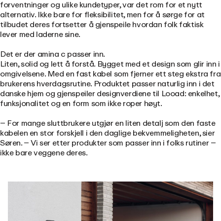
forventninger og ulike kundetyper, var det rom for et nytt
alternativ. Ikke bare for fleksibilitet, men for å sørge for at
tilbudet deres fortsetter å gjenspeile hvordan folk faktisk
lever med laderne sine.
Det er der amina c passer inn.
Liten, solid og lett å forstå.
Bygget med et design som glir inn i
omgivelsene
. Med en fast kabel som fjerner ett steg ekstra fra
brukerens hverdagsrutine.
Produktet passer naturlig inn i det
danske hjem og gjenspeiler designverdiene til Looad: enkelhet,
funksjonalitet og en form som ikke roper høyt.
– For mange sluttbrukere utgjør en liten detalj som den faste
kabelen en stor forskjell i den daglige bekvemmeligheten, sier
Søren. – Vi ser etter produkter som passer inn i folks rutiner –
ikke bare veggene deres.