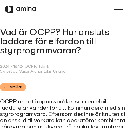
HOPPA
TILL
HUVUDINNEHÅLL
Vad är OCPP? Hur ansluts
laddare för elfordon till
styrprogramvaran?
2024 - 18.12
- OCPP, Teknik
Skrivet av:
Vaios Archontakis Ueland
Artiklar
OCPP är det öppna språket som en elbil
laddare använder för att kommunicera med sin
styrprogramvara. Eftersom det inte är knutet till
en enskild tillverkare kan operatörer kombinera
hårdvara och mjukvara från olika leverantörer