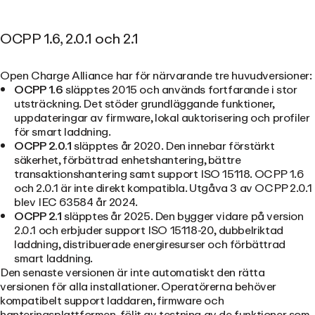
OCPP 1.6, 2.0.1 och 2.1
Open Charge Alliance har för närvarande tre huvudversioner:
OCPP 1.6
släpptes 2015 och används fortfarande i stor
utsträckning. Det stöder grundläggande funktioner,
uppdateringar av firmware, lokal auktorisering och profiler
för smart laddning.
OCPP 2.0.1
släpptes år 2020. Den innebar förstärkt
säkerhet, förbättrad enhetshantering, bättre
transaktionshantering samt support ISO 15118. OCPP 1.6
och 2.0.1 är inte direkt kompatibla. Utgåva 3 av OCPP 2.0.1
blev IEC 63584 år 2024.
OCPP 2.1
släpptes år 2025. Den bygger vidare på version
2.0.1 och erbjuder support ISO 15118-20, dubbelriktad
laddning, distribuerade energiresurser och förbättrad
smart laddning.
Den senaste versionen är inte automatiskt den rätta
versionen för alla installationer. Operatörerna behöver
kompatibelt support laddaren, firmware och
hanteringsplattformen, följt av testning av de funktioner som