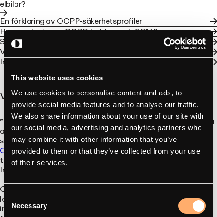
elbilar?
En förklaring av OCPP-säkerhetsprofiler
Hur man testar en OCPP-laddare och CPMS
Så här fungerar OCPP-profilerna för smart laddning
Vad händer när en OCPP-laddare tappar anslutningen?
Integrationspartner med amina-laddare
This website uses cookies
Vad garanterar inte OCPP?
We use cookies to personalise content and ads, to
provide social media features and to analyse our traffic.
We also share information about your use of our site with
”OCPP-kompatibel” innebär inte att varje laddare kan utföra
our social media, advertising and analytics partners who
alla funktioner med varje CSMS. Implementeringarna kan
support versioner, profiler och tillvalsfunktioner. Vår
guide till
may combine it with other information that you’ve
OCPP-överensstämmelse och certifiering
förklarar vad
provided to them or that they’ve collected from your use
terminologin och certifikaten faktiskt innebär.
of their services.
Integrationstestning krävs fortfarande.
OCPP omfattar dessutom endast anslutningen mellan
Consent
laddaren och styrsystemet. Standarden i sig tillhandahåller
Necessary
inte betalningshantering, fakturering eller någon app för
Selection