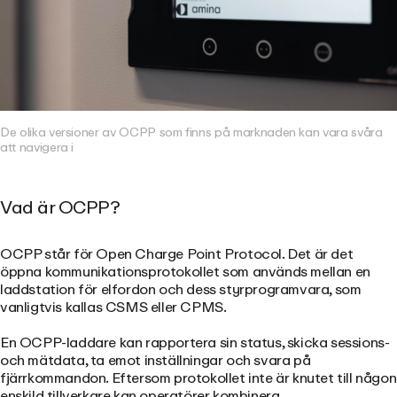
De olika versioner av OCPP som finns på marknaden kan vara svåra
att navigera i
Vad är OCPP?
OCPP står för Open Charge Point Protocol. Det är det
öppna kommunikationsprotokollet som används mellan en
laddstation för elfordon och dess styrprogramvara, som
vanligtvis kallas CSMS eller CPMS.
En OCPP-laddare kan rapportera sin status, skicka sessions-
och mätdata, ta emot inställningar och svara på
fjärrkommandon. Eftersom protokollet inte är knutet till någon
enskild tillverkare kan operatörer kombinera