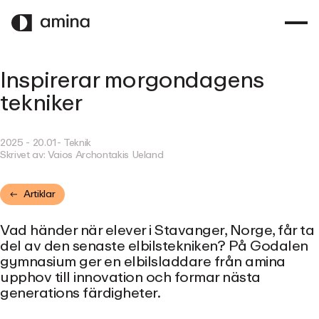
HOPPA
TILL
HUVUDINNEHÅLL
Inspirerar morgondagens
tekniker
2025 - 20.01
- Teknik
Skrivet av:
Vaios Archontakis Ueland
Artiklar
Vad händer när elever i Stavanger, Norge, får ta
del av den senaste elbilstekniken? På Godalen
gymnasium ger en elbilsladdare från amina
upphov till innovation och formar nästa
generations färdigheter.