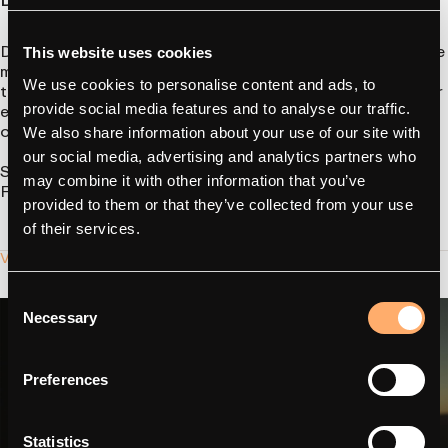
Den här berättelsen från Godalen School visar hur samarbete
This website uses cookies
mellan utbildning och näringsliv kan driva fram lärande inom
We use cookies to personalise content and ads, to
teknik som formar framtiden. Kanske kommer dessa studenter
en dag att utveckla nästa stora innovation inom automation
provide social media features and to analyse our traffic.
och laddning av elbilar.
We also share information about your use of our site with
our social media, advertising and analytics partners who
Studenterna använde en
amina S
may combine it with other information that you’ve
Följ oss på
LinkedIn
provided to them or that they’ve collected from your use
of their services.
Vill du arbeta med oss?
Consent
Necessary
Selection
Preferences
Statistics