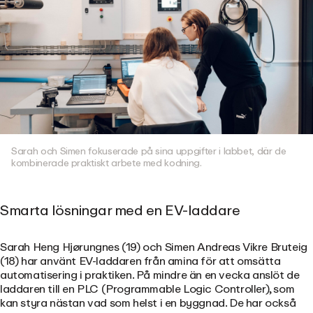
Sarah och Simen fokuserade på sina uppgifter i labbet, där de
kombinerade praktiskt arbete med kodning.
Smarta lösningar med en EV-laddare
Sarah Heng Hjørungnes (19) och Simen Andreas Vikre Bruteig
(18) har använt EV-laddaren från amina för att omsätta
automatisering i praktiken. På mindre än en vecka anslöt de
laddaren till en PLC (Programmable Logic Controller), som
kan styra nästan vad som helst i en byggnad. De har också