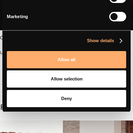
Marketing
Om
Show details
Lär känna oss amina charging
Allow all
Allow selection
Deny
Relaterat