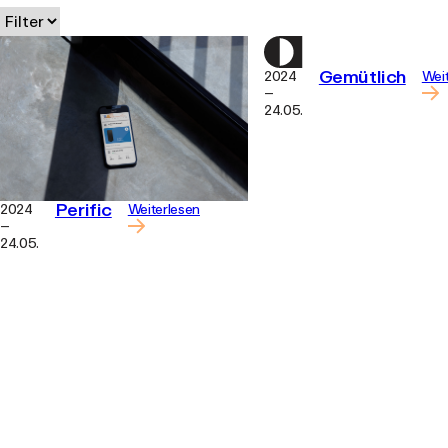
Gemütlich
2024
Wei
–
24.05.
Perific
2024
Weiterlesen
–
24.05.