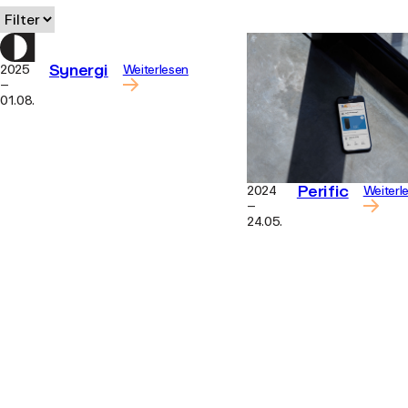
Synergi
2025
Weiterlesen
–
01.08.
Perific
2024
Weiterl
–
24.05.