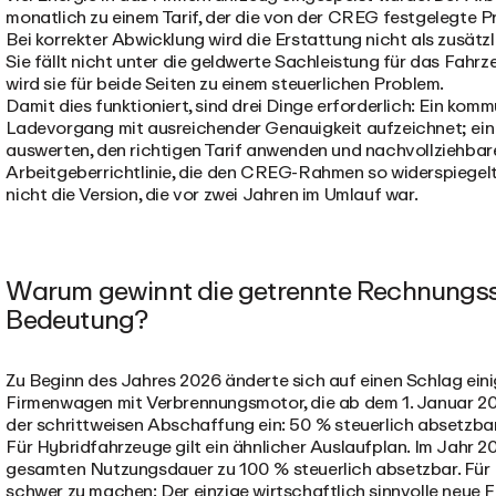
monatlich zu einem Tarif, der die von der CREG festgelegte P
Bei korrekter Abwicklung wird die Erstattung nicht als zusät
Sie fällt nicht unter die geldwerte Sachleistung für das Fah
wird sie für beide Seiten zu einem steuerlichen Problem.
Damit dies funktioniert, sind drei Dinge erforderlich: Ein ko
Ladevorgang mit ausreichender Genauigkeit aufzeichnet; ei
auswerten, den richtigen Tarif anwenden und nachvollziehbar
Arbeitgeberrichtlinie, die den CREG-Rahmen so widerspiegelt,
nicht die Version, die vor zwei Jahren im Umlauf war.
Warum gewinnt die getrennte Rechnungsst
Bedeutung?
Zu Beginn des Jahres 2026 änderte sich auf einen Schlag eini
Firmenwagen mit Verbrennungsmotor, die ab dem 1. Januar 2026
der schrittweisen Abschaffung ein: 50 % steuerlich absetzbar
Für Hybridfahrzeuge gilt ein ähnlicher Auslaufplan. Im Jahr 
gesamten Nutzungsdauer zu 100 % steuerlich absetzbar. Für 
schwer zu machen: Der einzige wirtschaftlich sinnvolle neue F