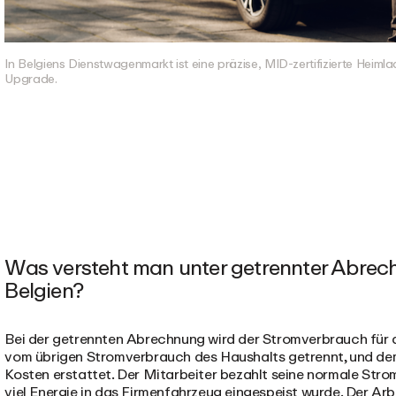
In Belgiens Dienstwagenmarkt ist eine präzise, MID-zertifizierte Heim
Upgrade.
Was versteht man unter getrennter Abrec
Belgien?
Bei der getrennten Abrechnung wird der Stromverbrauch für
vom übrigen Stromverbrauch des Haushalts getrennt, und de
Kosten erstattet. Der Mitarbeiter bezahlt seine normale Str
viel Energie in das Firmenfahrzeug eingespeist wurde. Der Arb