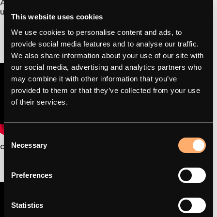
Anleitungen zur Installation der Ladegeräte „amina S“
und „amina 1“ für Elektriker.
This website uses cookies
We use cookies to personalise content and ads, to
provide social media features and to analyse our traffic.
We also share information about your use of our site with
our social media, advertising and analytics partners who
may combine it with other information that you’ve
provided to them or that they’ve collected from your use
of their services.
Consent
amina S – So installieren Sie das Programm
Necessary
Selection
Preferences
Statistics