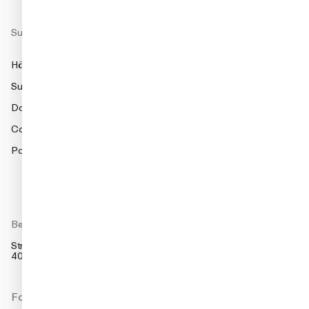
Support
Häufig gestellte Fragen
Support
Dokumentation
Compliance
Partnerportal
Besuchen Sie uns
Strandsvingen 14,
4032 Stavanger, Norwegen
Folgen Sie uns