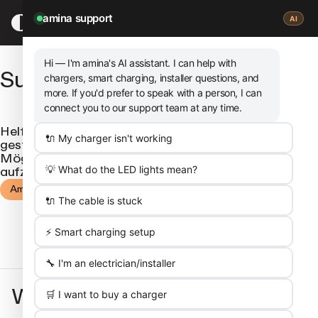
ZUM
HAUPTINHALT
amina support
AI
SPRINGEN
Hi — I'm amina's
AI assistant
. I can help with
Support
chargers, smart charging, installer questions, and
more. If you'd prefer to speak with a person, I can
connect you to our support team at any time.
Helfen Sie uns, Ihnen zu helfen. Hier finden Sie häufig
🔌 My charger isn't working
gestellte Fragen, Lösungen für Probleme und die
Möglichkeit, über unseren support Kontakt
aufzunehmen.
💡 What do the LED lights mean?
Amina support
🔌 The cable is stuck
⚡ Smart charging setup
🔧 I'm an electrician/installer
Wir sind für Sie da
🛒 I want to buy a charger