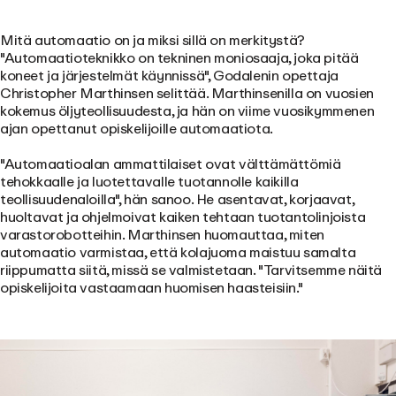
Mitä automaatio on ja miksi sillä on merkitystä?
"Automaatioteknikko on tekninen moniosaaja, joka pitää
koneet ja järjestelmät käynnissä", Godalenin opettaja
Christopher Marthinsen selittää. Marthinsenilla on vuosien
kokemus öljyteollisuudesta, ja hän on viime vuosikymmenen
ajan opettanut opiskelijoille automaatiota.
"Automaatioalan ammattilaiset ovat välttämättömiä
tehokkaalle ja luotettavalle tuotannolle kaikilla
teollisuudenaloilla", hän sanoo. He asentavat, korjaavat,
huoltavat ja ohjelmoivat kaiken tehtaan tuotantolinjoista
varastorobotteihin. Marthinsen huomauttaa, miten
automaatio varmistaa, että kolajuoma maistuu samalta
riippumatta siitä, missä se valmistetaan. "Tarvitsemme näitä
opiskelijoita vastaamaan huomisen haasteisiin."