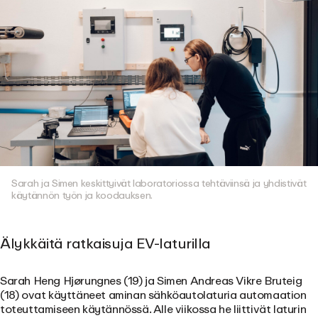
Sarah ja Simen keskittyivät laboratoriossa tehtäviinsä ja yhdistivät
käytännön työn ja koodauksen.
Älykkäitä ratkaisuja EV-laturilla
Sarah Heng Hjørungnes (19) ja Simen Andreas Vikre Bruteig
(18) ovat käyttäneet aminan sähköautolaturia automaation
toteuttamiseen käytännössä. Alle viikossa he liittivät laturin