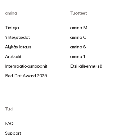
amina
Tuotteet
Tietoja
amina M
Yhteystiedot
amina C
Älykäs lataus
amina S
Artikkelit
amina 1
Integraatiokumppanit
Etsi jälleenmyyjä
Red Dot Award 2025
Tuki
FAQ
Support