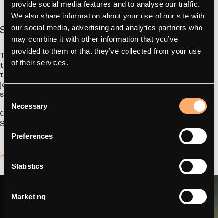
provide social media features and to analyse our traffic.
We also share information about your use of our site with
Sähköinen tulevaisuus
our social media, advertising and analytics partners who
may combine it with other information that you’ve
provided to them or that they’ve collected from your use
Tämä Godalenin koulun tarina osoittaa, miten koulutuksen ja
of their services.
teollisuuden välinen yhteistyö voi edistää tulevaisuuden
teknologioiden oppimista. Ehkä nämä oppilaat kehittävät
jonain päivänä seuraavat suuret innovaatiot automaation ja
sähköautojen latauksen alalla.
Consent
Necessary
Selection
Opiskelijat käyttivät
amina S
Seuraa meitä
LinkedInissä
Preferences
Haluatko työskennellä kanssamme?
Statistics
Marketing