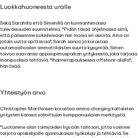
Luokkahuoneesta uralle
Sekä Sarahilla että Simenillä on kunnianhimoisia
tulevaisuuden suunnitelmia. "Pidän tässä ohjelmassa siitä,
että pääsemme kokeilemaan niin monia eri asioita. Aina on
jotain uutta opittavaa", Sarah sanoo ja korostaa
automaatioalan ammattilaisten suurta kysyntää. Simen
toivoo saavansa oppisopimuspaikan yrityksestä, joka tarjoaa
monipuolisia tehtäviä. "Ihannetapauksessa offshore-alalla",
hän lisää.
Yhteistyön arvo
Christopher Marthinsen korostaa amina charging kaltaisten
yritysten kanssa solmittujen kumppanuuksien merkitystä.
"Luotamme alan toimijoiden hyvään tahtoon, jotta voimme
tarjota opiskelijoille ajanmukaisia työkaluja ja tehtäviä. Se