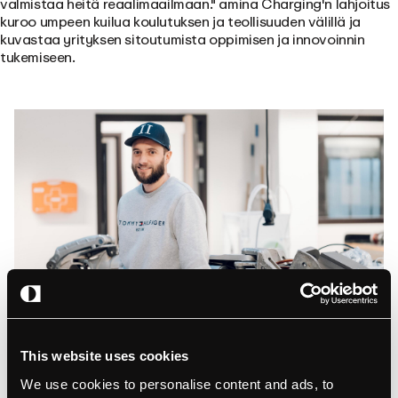
valmistaa heitä reaalimaailmaan." amina Charging'n lahjoitus
kuroo umpeen kuilua koulutuksen ja teollisuuden välillä ja
kuvastaa yrityksen sitoutumista oppimisen ja innovoinnin
tukemiseen.
This website uses cookies
Opettaja Christopher Martinsen nauttii siitä, että hänen
We use cookies to personalise content and ads, to
oppilaansa tarttuvat haasteisiin ja muokkaavat tulevaisuuttaan.