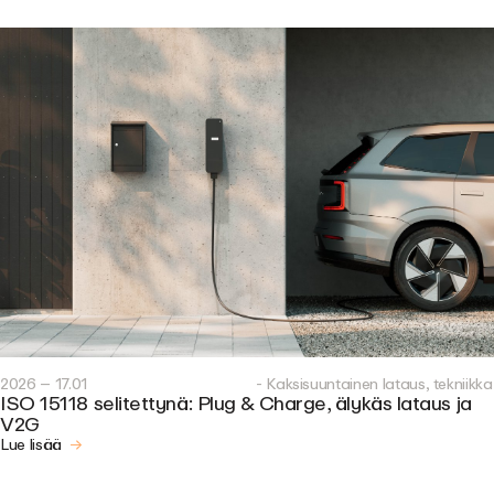
2026 – 17.01
- Kaksisuuntainen lataus, tekniikka
ISO 15118 selitettynä: Plug & Charge, älykäs lataus ja
V2G
Lue lisää