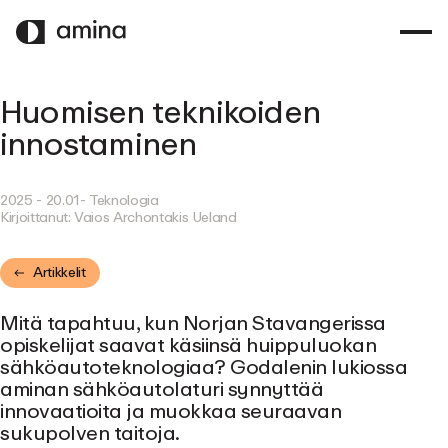
SIIRRY
PÄÄSISÄLTÖÖN
Huomisen teknikoiden
innostaminen
2025 - 20.01
- Teknologia
Kirjoittanut:
Vaios Archontakis Ueland
Artikkelit
Mitä tapahtuu, kun Norjan Stavangerissa
opiskelijat saavat käsiinsä huippuluokan
sähköautoteknologiaa? Godalenin lukiossa
aminan sähköautolaturi synnyttää
innovaatioita ja muokkaa seuraavan
sukupolven taitoja.