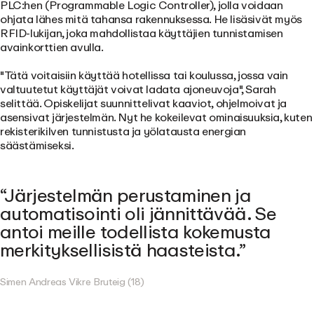
PLC:hen (Programmable Logic Controller), jolla voidaan
ohjata lähes mitä tahansa rakennuksessa. He lisäsivät myös
RFID-lukijan, joka mahdollistaa käyttäjien tunnistamisen
avainkorttien avulla.
"Tätä voitaisiin käyttää hotellissa tai koulussa, jossa vain
valtuutetut käyttäjät voivat ladata ajoneuvoja", Sarah
selittää. Opiskelijat suunnittelivat kaaviot, ohjelmoivat ja
asensivat järjestelmän. Nyt he kokeilevat ominaisuuksia, kuten
rekisterikilven tunnistusta ja yölatausta energian
säästämiseksi.
Järjestelmän perustaminen ja
automatisointi oli jännittävää. Se
antoi meille todellista kokemusta
merkityksellisistä haasteista.
Simen Andreas Vikre Bruteig (18)