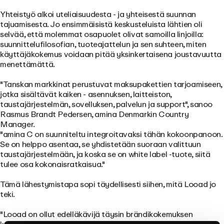
Yhteistyö alkoi uteliaisuudesta - ja yhteisestä suunnan
tajuamisesta. Jo ensimmäisistä keskusteluista lähtien oli
selvää, että molemmat osapuolet olivat samoilla linjoilla:
suunnittelufilosofian, tuoteajattelun ja sen suhteen, miten
käyttäjäkokemus voidaan pitää yksinkertaisena joustavuutta
menettämättä.
"Tanskan markkinat perustuvat maksupakettien tarjoamiseen,
jotka sisältävät kaiken - asennuksen, laitteiston,
taustajärjestelmän, sovelluksen, palvelun ja support", sanoo
Rasmus Brandt Pedersen, amina Denmarkin Country
Manager.
"amina C on suunniteltu integroitavaksi tähän kokoonpanoon.
Se on helppo asentaa, se yhdistetään suoraan valittuun
taustajärjestelmään, ja koska se on white label -tuote, siitä
tulee osa kokonaisratkaisua."
Tämä lähestymistapa sopi täydellisesti siihen, mitä Looad jo
teki.
"Looad on ollut edelläkävijä täysin brändikokemuksen