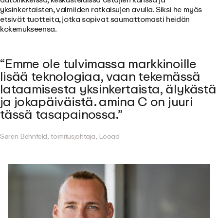
yksinkertaisten, valmiiden ratkaisujen avulla. Siksi he myös
etsivät tuotteita, jotka sopivat saumattomasti heidän
kokemukseensa.
Emme ole tulvimassa markkinoille
lisää teknologiaa, vaan tekemässä
lataamisesta yksinkertaista, älykästä
ja jokapäiväistä. amina C on juuri
tässä tasapainossa.
Søren Behnfeld, toimitusjohtaja, Looad