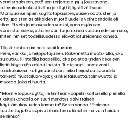
varmistaakseen, että sen tarjonta pysyy joustavana,
tulevaisuudenkestävänä ja käyttäjäystävällisenä.
Monipuolisempien käyttötapausten, uusien odotusten ja
erityyppisten asiakkaiden myötä uudelle vaihtoehdolle oli
tilaa. Ei vain joustavuuden vuoksi, vaan myös sen
varmistamiseksi, että heidän tarjontansa vastaa edelleen sitä,
miten ihmiset todellisuudessa elävät latureidensa kanssa.
Tässä kohtaa amina c sopii kuvaan.
Pieni, vankka ja helppotajuinen.
Rakennettu muotoilulla, joka
sulautuu
. Kiinteällä kaapelilla, joka poistaa yhden askeleen
lisää käyttäjän arkirutiineista.
Tuote sopii luontevasti
tanskalaiseen kotiympäristöön, mikä heijastaa Looadille
tärkeitä muotoiluarvoja: yksinkertaisuutta, toimivuutta ja
muotoa, joka ei huuda.
"Monille loppukäyttäjille kiinteän kaapelin kaltaisella pienellä
yksityiskohdalla on suuri merkitys päivittäisen
käyttömukavuuden kannalta", Søren sanoo. "Etsimme
tuotteita, jotka sopivat ihmisten rutiineihin - ei vain heidän
seiniinsä."