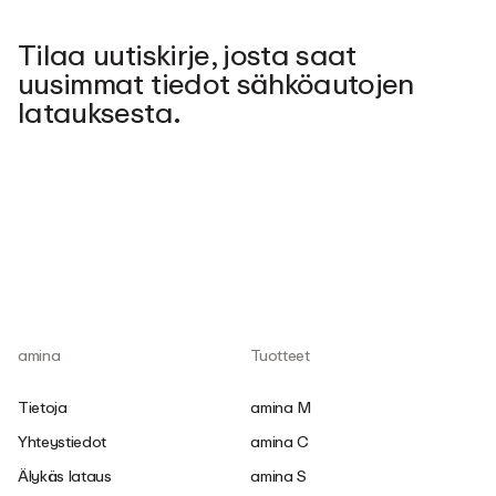
Tilaa uutiskirje, josta saat
uusimmat tiedot sähköautojen
latauksesta.
amina
Tuotteet
Tietoja
amina M
Yhteystiedot
amina C
Älykäs lataus
amina S