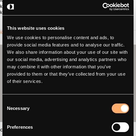
luomisessa loppukäyttäjälle", Rasmus lisää. "Koska amina
keskittyy toimittamaan hienoja laitteita CPO:ille - ja Looad
keskittyy asiakkaaseen - tämä on täydellinen yhdistelmä."
This website uses cookies
Katso, miksi se sopii
We use cookies to personalise content and ads, to
provide social media features and to analyse our traffic.
We also share information about your use of our site with
our social media, advertising and analytics partners who
may combine it with other information that you’ve
provided to them or that they’ve collected from your use
of their services.
Consent
Necessary
Selection
Preferences
amina C / C2