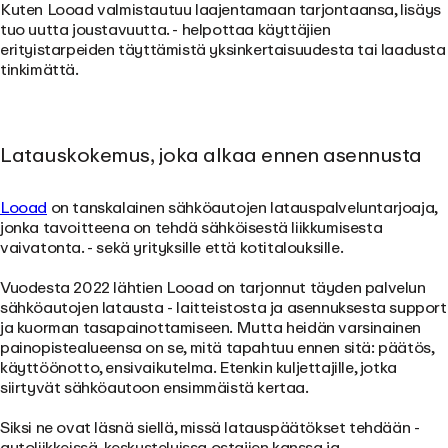
Kuten
Looad
valmistautuu laajentamaan tarjontaansa, lisäys
tuo uutta joustavuutta.
-
helpottaa käyttäjien
erityistarpeiden täyttämistä yksinkertaisuudesta tai laadusta
tinkimättä.
Latauskokemus, joka alkaa ennen asennusta
Looad
on tanskalainen sähköautojen latauspalveluntarjoaja,
jonka tavoitteena on tehdä sähköisestä liikkumisesta
vaivatonta. -
sekä yrityksille että kotitalouksille.
Vuodesta 2022 lähtien Looad on tarjonnut täyden palvelun
sähköautojen latausta - laitteistosta ja asennuksesta support
ja kuorman tasapainottamiseen. Mutta heidän varsinainen
painopistealueensa on se, mitä tapahtuu ennen sitä: päätös,
käyttöönotto, ensivaikutelma. Etenkin kuljettajille, jotka
siirtyvät sähköautoon ensimmäistä kertaa.
Siksi ne ovat läsnä siellä, missä latauspäätökset tehdään -
autoliikkeissä, keskusteluissa ostajien kanssa ja