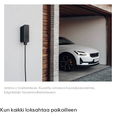
amina c tositoimissa. Kuvattu omassa kuvauksessamme,
käytetään havainnollistamiseen.
Kun kaikki loksahtaa paikoilleen