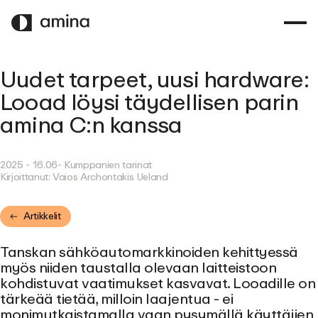
SIIRRY
PÄÄSISÄLTÖÖN
Uudet tarpeet, uusi hardware:
Looad löysi täydellisen parin
amina C:n kanssa
2025 - 16.06
- Kumppanien tarinat
Kirjoittanut:
Vaios Archontakis Ueland
Artikkelit
Tanskan sähköautomarkkinoiden kehittyessä
myös niiden taustalla olevaan laitteistoon
kohdistuvat vaatimukset kasvavat. Looadille on
tärkeää tietää, milloin laajentua - ei
monimutkaistamalla vaan pysymällä käyttäjien