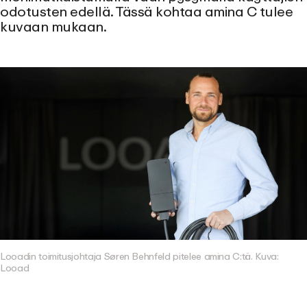
odotusten edellä. Tässä kohtaa amina C tulee
kuvaan mukaan.
Looadin toimitusjohtaja Søren Behnfeld pitelee amina C:tä. Kuva:
Looad