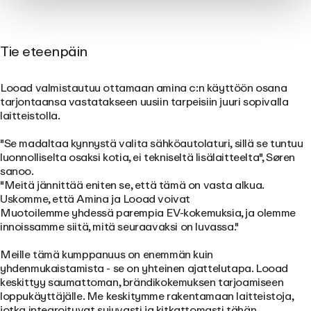
Tie eteenpäin
Looad valmistautuu ottamaan amina c:n käyttöön osana
tarjontaansa vastatakseen uusiin tarpeisiin juuri sopivalla
laitteistolla.
"Se madaltaa kynnystä valita sähköautolaturi, sillä se tuntuu
luonnolliselta osaksi kotia, ei tekniseltä lisälaitteelta", Søren
sanoo.
"Meitä jännittää eniten se, että tämä on vasta alkua.
Uskomme, että Amina ja Looad voivat
Muotoilemme yhdessä parempia EV-kokemuksia, ja olemme
innoissamme siitä, mitä seuraavaksi on luvassa."
Meille tämä kumppanuus on enemmän kuin
yhdenmukaistamista - se on yhteinen ajattelutapa. Looad
keskittyy saumattoman, brändikokemuksen tarjoamiseen
loppukäyttäjälle. Me keskitymme rakentamaan laitteistoja,
jotka integroituvat sujuvasti ja kitkattomasti tähän