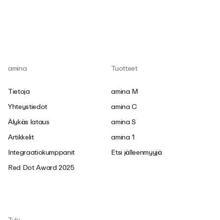
amina
Tuotteet
Tietoja
amina M
Yhteystiedot
amina C
Älykäs lataus
amina S
Artikkelit
amina 1
Integraatiokumppanit
Etsi jälleenmyyjä
Red Dot Award 2025