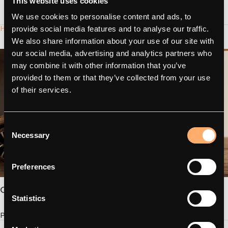
This website uses cookies
We use cookies to personalise content and ads, to
Haluatko integroitua?
provide social media features and to analyse our traffic.
We also share information about your use of our site with
our social media, advertising and analytics partners who
may combine it with other information that you’ve
provided to them or that they’ve collected from your use
of their services.
Consent
Necessary
Selection
Preferences
Ota yhteyttä
Statistics
Puhu meille.