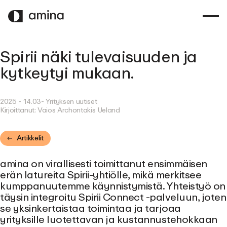
SIIRRY
PÄÄSISÄLTÖÖN
Spirii näki tulevaisuuden ja
kytkeytyi mukaan.
2025 - 14.03
- Yrityksen uutiset
Kirjoittanut:
Vaios Archontakis Ueland
Artikkelit
amina on virallisesti toimittanut ensimmäisen
erän latureita Spirii-yhtiölle, mikä merkitsee
kumppanuutemme käynnistymistä. Yhteistyö on
täysin integroitu Spirii Connect -palveluun, joten
se yksinkertaistaa toimintaa ja tarjoaa
yrityksille luotettavan ja kustannustehokkaan