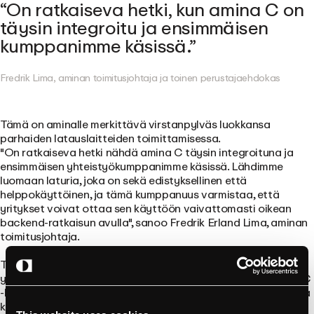
On ratkaiseva hetki, kun amina C on
täysin integroitu ja ensimmäisen
kumppanimme käsissä.
Fredrik Lima, aminan toimitusjohtaja ja toinen perustajaehdokas
Tämä on aminalle merkittävä virstanpylväs luokkansa
parhaiden latauslaitteiden toimittamisessa.
"On ratkaiseva hetki nähdä amina C täysin integroituna ja
ensimmäisen yhteistyökumppanimme käsissä. Lähdimme
luomaan laturia, joka on sekä edistyksellinen että
helppokäyttöinen, ja tämä kumppanuus varmistaa, että
yritykset voivat ottaa sen käyttöön vaivattomasti oikean
backend-ratkaisun avulla",
sanoo Fredrik Erland Lima, aminan
toimitusjohtaja.
Tuotannon lisääntyessä yritykset ja latauspisteiden
ylläpitäjät saavat pian käyttöönsä entistä enemmän amina C
-latureita, jotka mahdollistavat vaivattoman käyttöönoton ja
kustannustehokkaan sähköautojen latauksen.