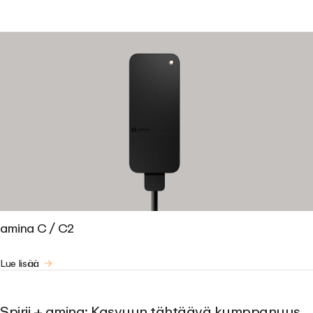
amina C / C2
Lue lisää
Spirii + amina: Kasvuun tähtäävä kumppanuus