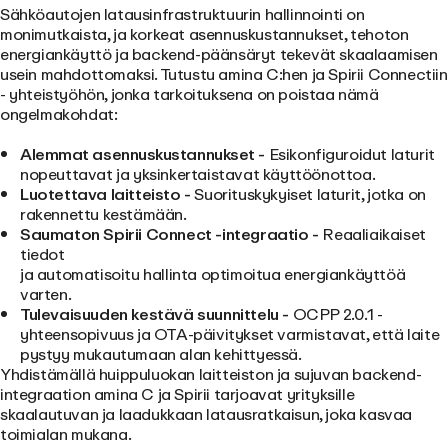
Sähköautojen latausinfrastruktuurin hallinnointi on
monimutkaista, ja korkeat asennuskustannukset, tehoton
energiankäyttö ja backend-päänsäryt tekevät skaalaamisen
usein mahdottomaksi. Tutustu amina C:hen ja Spirii Connectiin
- yhteistyöhön, jonka tarkoituksena on poistaa nämä
ongelmakohdat:
Alemmat asennuskustannukset -
Esikonfiguroidut laturit
nopeuttavat ja yksinkertaistavat käyttöönottoa.
Luotettava laitteisto -
Suorituskykyiset laturit, jotka on
rakennettu kestämään.
Saumaton Spirii Connect -integraatio -
Reaaliaikaiset
tiedot
ja automatisoitu hallinta
optimoitua energiankäyttöä
varten.
Tulevaisuuden kestävä suunnittelu -
OCPP 2.0.1 -
yhteensopivuus ja OTA-päivitykset varmistavat, että laite
pystyy mukautumaan alan kehittyessä.
Yhdistämällä huippuluokan laitteiston ja sujuvan backend-
integraation amina C ja Spirii tarjoavat yrityksille
skaalautuvan ja laadukkaan latausratkaisun, joka kasvaa
toimialan mukana.