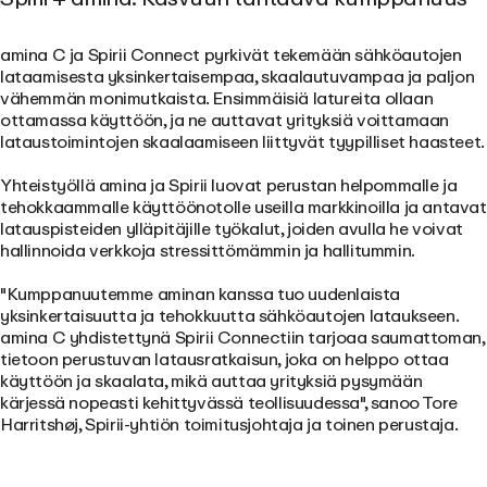
amina C ja Spirii Connect pyrkivät tekemään sähköautojen
lataamisesta yksinkertaisempaa, skaalautuvampaa ja paljon
vähemmän monimutkaista. Ensimmäisiä latureita ollaan
ottamassa käyttöön, ja ne auttavat yrityksiä voittamaan
lataustoimintojen skaalaamiseen liittyvät tyypilliset haasteet.
Yhteistyöllä amina ja Spirii luovat perustan helpommalle ja
tehokkaammalle käyttöönotolle useilla markkinoilla ja antavat
latauspisteiden ylläpitäjille työkalut, joiden avulla he voivat
hallinnoida verkkoja stressittömämmin ja hallitummin
.
"Kumppanuutemme aminan kanssa tuo uudenlaista
yksinkertaisuutta ja tehokkuutta sähköautojen lataukseen.
amina C yhdistettynä Spirii Connectiin tarjoaa saumattoman,
tietoon perustuvan latausratkaisun, joka on helppo ottaa
käyttöön ja skaalata, mikä auttaa yrityksiä pysymään
kärjessä nopeasti kehittyvässä teollisuudessa", sanoo Tore
Harritshøj, Spirii-yhtiön toimitusjohtaja ja toinen perustaja.