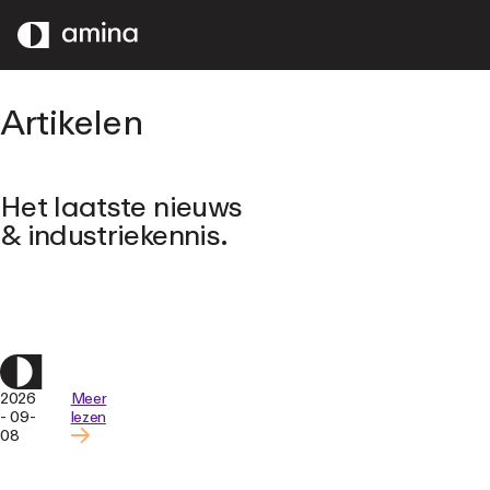
OVERSLAAN
NAAR
HOOFDINHOUD
Artikelen
Het laatste nieuws
& industriekennis.
2026
Meer
- 09-
lezen
08