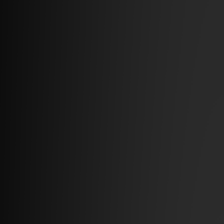
2026 – 09.07
- Verhalen van partners
Koop een bank, laad de auto op
Meer lezen