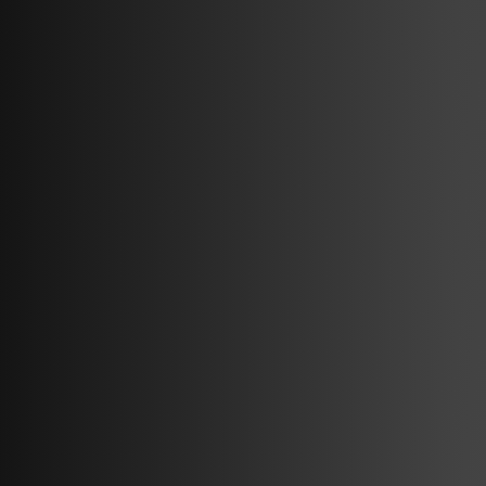
opladen van EVs.
amina
Producten
Over
amina M
Contact
amina C
Slim opladen
amina S
Artikelen
amina 1
Integratiepartners
Zoek dealer
Red Dot Award 2025