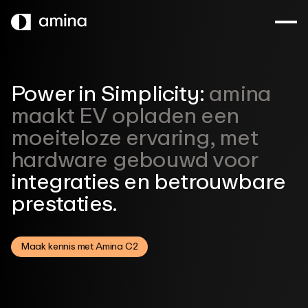
OVERSLAAN
NAAR
HOOFDINHOUD
Power in Simplicity:
amina
maakt
EV opladen een
moeiteloze ervaring,
met
hardware gebouwd voor
integraties en
betrouwbare
prestaties.
Maak kennis met Amina C2