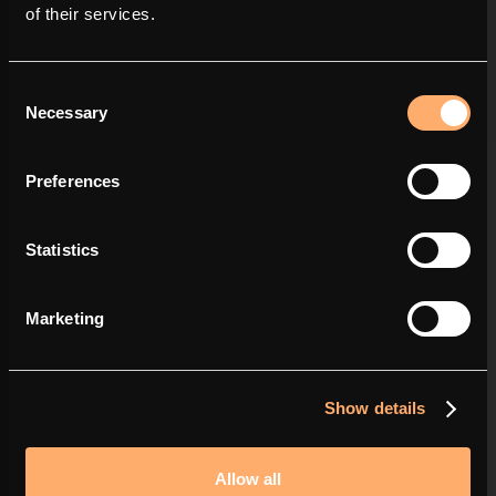
of their services.
Consent
Necessary
Selection
2026 – 1 juli
- Verhalen van partners
Driiv zorgt voor opladen zonder stilstandtijd dankzij
amina
Preferences
Meer lezen
Statistics
Alle artikelen
Marketing
De basisprincipes van het
opladen van elektrische
Show details
auto’s
Allow all