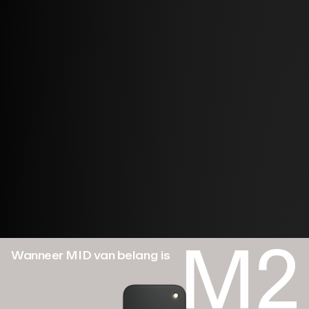
Amina is klaar voor AFIR.
En jij?
Vanaf 1 januari 2027 moet elke nieuwe
wisselstroomlader die in de EU wordt geïnstalleerd,
voldoen aan de ISO 15118-20-norm. De amina C2 en
de amina M2 voldoen hier al aan. Ze zijn allemaal
schaalbaar, betrouwbaar en ontworpen om te worden
geïntegreerd.
Bestel nu.
M2
Wanneer MID van belang is