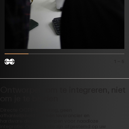
1
– 5
Ontworpen om te integreren, niet
om je te binden
Directe OCPP-besturing, geen
afhankelijkheid van één leverancier en
hardware die is ontworpen voor naadloze
integratie. Opladers die zijn afgestemd op uw