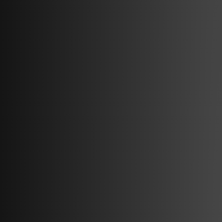
Support
FAQ
Support
Documentatie
Naleving
Partnerportaal
Bezoek ons
Strandsvingen 14,
4032 Stavanger, Noorwegen