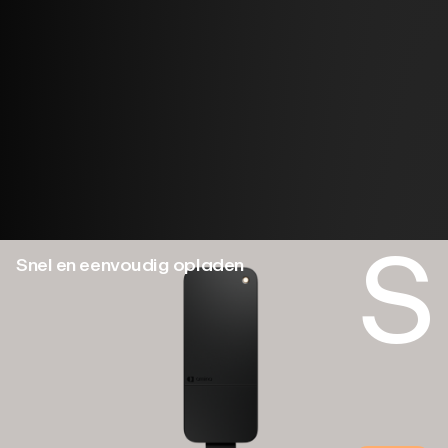
Consumentenproducten
Ontworpen voor jouw huis. Eenvoudig in gebruik,
gemaakt om lang mee te gaan. Kies de lader die bij je
past.
S
Snel en eenvoudig opladen