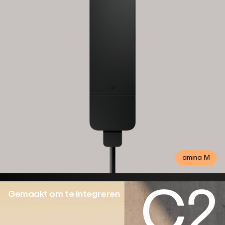
amina M
C2
Gemaakt om te integreren