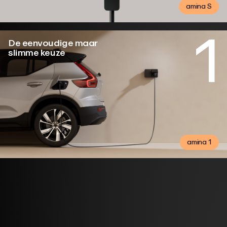
amina S
1
De eenvoudige maar
slimme keuze
amina 1
Hier kopen