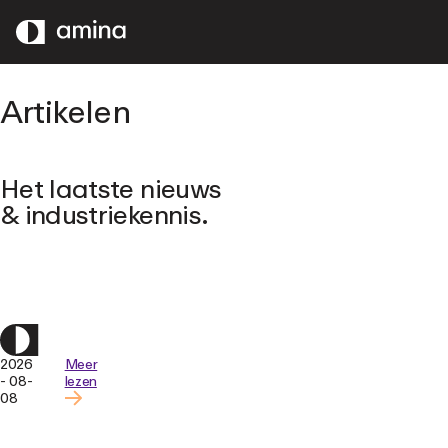
OVERSLAAN
NAAR
HOOFDINHOUD
Artikelen
Het laatste nieuws
& industriekennis.
2026
Meer
- 08-
lezen
08