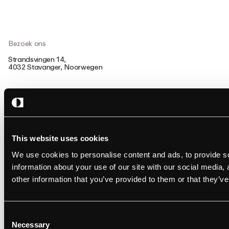
Bezoek ons
Strandsvingen 14,
4032 Stavanger, Noorwegen
Volg ons
This website uses cookies
We use cookies to personalise content and ads, to provide so
information about your use of our site with our social media,
Ontwerp: Studio Oker
Bedrijf en
other information that you’ve provided to them or that they’ve
Code: Grensesnitt
voorkeuren
Cookie-voorkeuren
Privacybeleid
Consent
Gebruiksvoorwaarden
Necessary
Selection