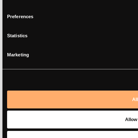
NL
Preferences
Statistics
Marketing
Al
Allow