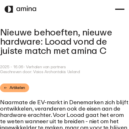
OVERSLAAN
NAAR
HOOFDINHOUD
Nieuwe behoeften, nieuwe
hardware: Looad vond de
juiste match met amina C
2025 - 16.06
- Verhalen van partners
Geschreven door:
Vaios Archontakis Ueland
Artikelen
Naarmate de EV-markt in Denemarken zich blijft
ontwikkelen, veranderen ook de eisen aan de
hardware erachter. Voor Looad gaat het erom
te weten wanneer uit te breiden - niet om het
ingewikkelder te maken, maar om voor te blijven