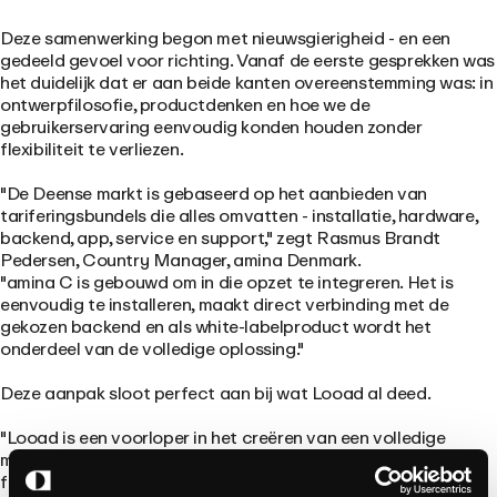
Deze samenwerking begon met nieuwsgierigheid - en een
gedeeld gevoel voor richting. Vanaf de eerste gesprekken was
het duidelijk dat er aan beide kanten overeenstemming was: in
ontwerpfilosofie, productdenken en hoe we de
gebruikerservaring eenvoudig konden houden zonder
flexibiliteit te verliezen.
"De Deense markt is gebaseerd op het aanbieden van
tariferingsbundels die alles omvatten - installatie, hardware,
backend, app, service en support," zegt Rasmus Brandt
Pedersen, Country Manager, amina Denmark.
"amina C is gebouwd om in die opzet te integreren. Het is
eenvoudig te installeren, maakt direct verbinding met de
gekozen backend en als white-labelproduct wordt het
onderdeel van de volledige oplossing."
Deze aanpak sloot perfect aan bij wat Looad al deed.
"Looad is een voorloper in het creëren van een volledige
merkervaring voor de eindgebruiker," voegt Rasmus toe. "De
focus van amina op het leveren van geweldige hardware aan