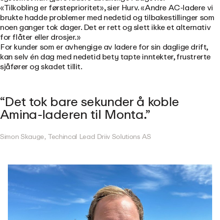
«Tilkobling er førsteprioritet», sier Hurv. «Andre AC-ladere vi
brukte hadde problemer med nedetid og tilbakestillinger som
noen ganger tok dager. Det er rett og slett ikke et alternativ
for flåter eller drosjer.»
For kunder som er avhengige av ladere for sin daglige drift,
kan selv én dag med nedetid bety tapte inntekter, frustrerte
sjåfører og skadet tillit.
Det tok bare sekunder å koble
Amina-laderen til Monta.
Simon Skauge, Techincal Lead Driiv Solutions AS