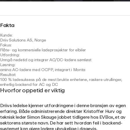
Fakta
Kunde:
Driiv Solutions AS, Norge
Fokus:
Flåte- og kommersielle ladeprosjekter for elbiler
Utfordring:
Unngå nedetid og integrer AC/DC-ladere sømløst
Løsning:
amina AC-ladere med OCPP, integrert i Monta
Resultat:
100 % ladesuksess på de mest brukte enhetene, raskere utrullinger,
enhetlig backend for AC og DC
Hvorfor oppetid er viktig
Driivs ledelse kjenner utfordringene i denne bransjen av egen
erfaring. Både administrerende direktør Kristoffer Hurv og
teknisk leder Simon Skauge jobbet tidligere hos EVBox, et av
sektorens største navn. De har sett hvordan feil i backend-
systemet kan gjøre ladere ubrukelige i dagevis.