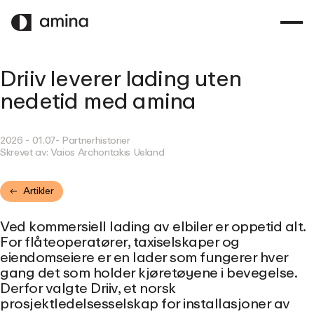
GÅ
TIL
HOVEDINNHOLD
Driiv leverer lading uten
nedetid med amina
2026 - 01.07
- Partnerhistorier
Skrevet av:
Vaios Archontakis Ueland
Artikler
Ved kommersiell lading av elbiler er oppetid alt.
For flåteoperatører, taxiselskaper og
eiendomseiere er en lader som fungerer hver
gang det som holder kjøretøyene i bevegelse.
Derfor valgte Driiv, et norsk
prosjektledelsesselskap for installasjoner av