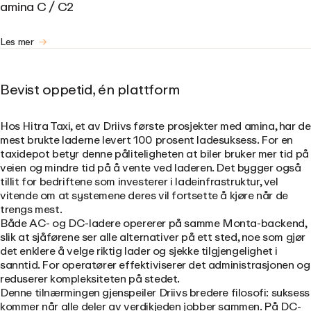
amina C / C2
Les mer
Bevist oppetid, én plattform
Hos Hitra Taxi, et av Driivs første prosjekter med amina, har de
mest brukte laderne levert 100 prosent ladesuksess. For en
taxidepot betyr denne påliteligheten at biler bruker mer tid på
veien og mindre tid på å vente ved laderen. Det bygger også
tillit for bedriftene som investerer i ladeinfrastruktur, vel
vitende om at systemene deres vil fortsette å kjøre når de
trengs mest.
Både AC- og DC-ladere opererer på samme Monta-backend,
slik at sjåførene ser alle alternativer på ett sted, noe som gjør
det enklere å velge riktig lader og sjekke tilgjengelighet i
sanntid. For operatører effektiviserer det administrasjonen og
reduserer kompleksiteten på stedet.
Denne tilnærmingen gjenspeiler Driivs bredere filosofi: suksess
kommer når alle deler av verdikjeden jobber sammen. På DC-