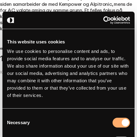
siden samarbeider de med Kempower og Alpitronic, mens de
for AC valgte amina av samme grunn. Et felles fokus på
kvalitet og kundeopplevelse. Som Skauge uttrykker det: «De
som vil lykkes er de som leverer kvalitet i hvert trinn og setter
kunden i sentrum.»
This website uses cookies
På vår mest brukte lader har vi hatt
We use cookies to personalise content and ads, to
100 % ladingssuksess.
provide social media features and to analyse our traffic.
We also share information about your use of our site with
Kristoffer Hurv, administrerende direktør i Driiv Solutions AS
our social media, advertising and analytics partners who
may combine it with other information that you’ve
provided to them or that they’ve collected from your use
of their services.
Consent
Necessary
Selection