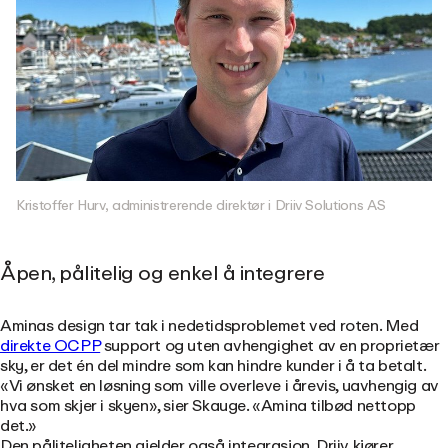
Kristoffer Hurv, administrerende direktør i Driiv Solutions AS
Åpen, pålitelig og enkel å integrere
Aminas design tar tak i nedetidsproblemet ved roten. Med
direkte OCPP
support og uten avhengighet av en proprietær
sky, er det én del mindre som kan hindre kunder i å ta betalt.
«Vi ønsket en løsning som ville overleve i årevis, uavhengig av
hva som skjer i skyen», sier Skauge. «Amina tilbød nettopp
det.»
Den påliteligheten gjelder også integrasjon. Driiv kjører