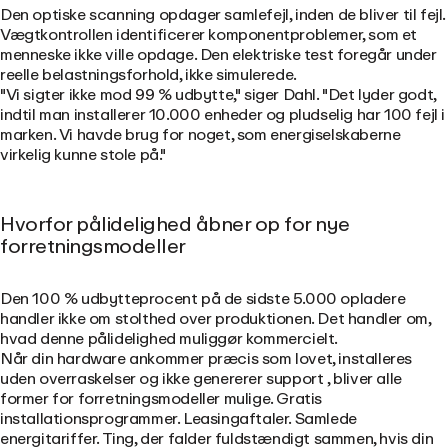
Den optiske scanning opdager samlefejl, inden de bliver til fejl.
Vægtkontrollen identificerer komponentproblemer, som et
menneske ikke ville opdage. Den elektriske test foregår under
reelle belastningsforhold, ikke simulerede.
"Vi sigter ikke mod 99 % udbytte," siger Dahl. "Det lyder godt,
indtil man installerer 10.000 enheder og pludselig har 100 fejl i
marken. Vi havde brug for noget, som energiselskaberne
virkelig kunne stole på."
Hvorfor pålidelighed åbner op for nye
forretningsmodeller
Den 100 % udbytteprocent på de sidste 5.000 opladere
handler ikke om stolthed over produktionen. Det handler om,
hvad denne pålidelighed muliggør kommercielt.
Når din hardware ankommer præcis som lovet, installeres
uden overraskelser og ikke genererer support , bliver alle
former for forretningsmodeller mulige. Gratis
installationsprogrammer. Leasingaftaler. Samlede
energitariffer. Ting, der falder fuldstændigt sammen, hvis din