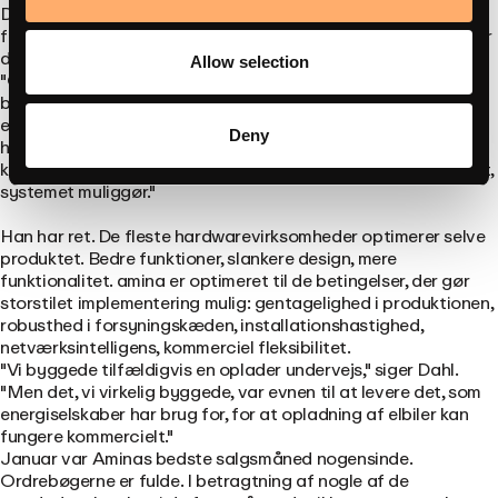
Dahl taler om Lean-produktion, Theory of Constraints og
flowproduktion. Begreber, der lyder akademiske, indtil man ser
dem anvendt på noget så konkret som en ladestation.
Allow selection
"Opladeren er kun outputtet," siger han. "Det, der virkelig
betyder noget, er resultatet: forbedret rentabilitet i hele
energiøkosystemet. Energiselskaber, der kan levere pålideligt,
Deny
håndtere begrænsninger i elnettet og opbygge levedygtige
kommercielle modeller omkring opladning af elbiler. Det er det,
systemet muliggør."
Han har ret. De fleste hardwarevirksomheder optimerer selve
produktet. Bedre funktioner, slankere design, mere
funktionalitet. amina er optimeret til de betingelser, der gør
storstilet implementering mulig: gentagelighed i produktionen,
robusthed i forsyningskæden, installationshastighed,
netværksintelligens, kommerciel fleksibilitet.
"Vi byggede tilfældigvis en oplader undervejs," siger Dahl.
"Men det, vi virkelig byggede, var evnen til at levere det, som
energiselskaber har brug for, for at opladning af elbiler kan
fungere kommercielt."
Januar var Aminas bedste salgsmåned nogensinde.
Ordrebøgerne er fulde. I betragtning af nogle af de