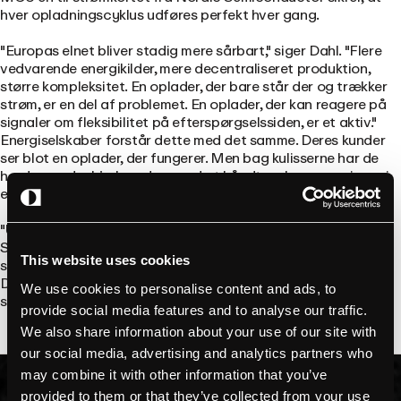
hver opladningscyklus udføres perfekt hver gang.
"Europas elnet bliver stadig mere sårbart," siger Dahl. "Flere
vedvarende energikilder, mere decentraliseret produktion,
større kompleksitet. En oplader, der bare står der og trækker
strøm, er en del af problemet. En oplader, der kan reagere på
signaler om fleksibilitet på efterspørgselssiden, er et aktiv."
Energiselskaber forstår dette med det samme. Deres kunder
ser blot en oplader, der fungerer. Men bag kulisserne har de
hardware, der hjælper dem med at håndtere begrænsninger i
elnettet i stedet for at forværre dem.
"Uden partnere som Zettler, Quectel, Comfycom, Nordic
Semiconductor og de andre ville intet af dette være muligt,"
This website uses cookies
siger Dahl.
Det er forskellen mellem at sælge en kasse og at sælge et
We use cookies to personalise content and ads, to
system, der løser reelle driftsproblemer.
provide social media features and to analyse our traffic.
We also share information about your use of our site with
our social media, advertising and analytics partners who
may combine it with other information that you’ve
provided to them or that they’ve collected from your use