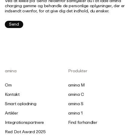
Ved at klikke på 'Send' nedenfor samtykker du i at lade amina
charging gemme og behandle de personlige oplysninger, der er
indsendt ovenfor, for at give dig det indhold, du ønsker.
amina
Produkter
Om
amina M
Kontakt
amina C
Smart opladning
amina S
Artikler
amina 1
Integrationspartnere
Find forhandler
Red Dot Award 2025