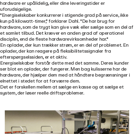
hardware er upålidelig, eller dine leveringstider er
uforudsigelige.
"Energiselskaber konkurrerer i stigende grad på service, ikke
kun på kilowatt-timer," forklarer Dahl. "De har brug for
hardware, som de trygt kan give væk eller sælge som en del af
et samlet tilbud. Det kræver en anden grad af operationel
disciplin, end de fleste hardwarevirksomheder har."
En oplader, der kun trækker strøm, er en del af problemet. En
oplader, der kan reagere på fleksibilitetssignaler fra
efterspørgselssiden, er et aktiv.
Energiselskaber forstår dette med det samme. Deres kunder
ser blot en oplader, der fungerer. Men bag kulisserne har de
hardware, der hjælper dem med at håndtere begrænsninger i
elnettet i stedet for at forværre dem.
Det er forskellen mellem at sælge en kasse og at sælge et
system, der løser reelle driftsproblemer.