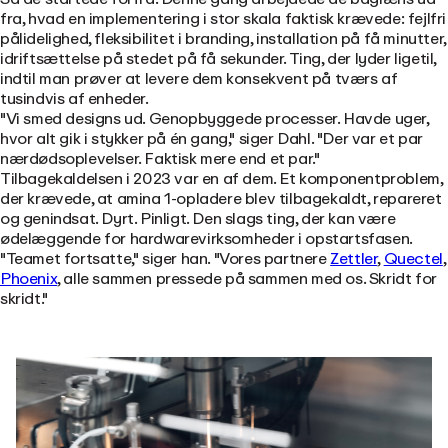
fra, hvad en implementering i stor skala faktisk krævede: fejlfri
pålidelighed, fleksibilitet i branding, installation på få minutter,
idriftsættelse på stedet på få sekunder. Ting, der lyder ligetil,
indtil man prøver at levere dem konsekvent på tværs af
tusindvis af enheder.
"Vi smed designs ud. Genopbyggede processer. Havde uger,
hvor alt gik i stykker på én gang," siger Dahl. "Der var et par
nærdødsoplevelser. Faktisk mere end et par."
Tilbagekaldelsen i 2023 var en af dem. Et komponentproblem,
der krævede, at amina 1-opladere blev tilbagekaldt, repareret
og genindsat. Dyrt. Pinligt. Den slags ting, der kan være
ødelæggende for hardwarevirksomheder i opstartsfasen.
"Teamet fortsatte," siger han. "Vores partnere
Zettler
,
Quectel
,
Phoenix
, alle sammen pressede på sammen med os. Skridt for
skridt."