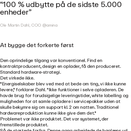
100 % udbytte på de sidste 5.000
enheder
Ole Martin Dahl, COO @amina
At bygge det forkerte først
Den oprindelige tilgang var konventionel. Find en
kontraktproducent, design en oplader, få den produceret.
Standard hardware-strategi.
Det virkede ikke.
"Energiselskaber blev ved med at bede om ting, vi ikke kunne
levere," forklarer Dahl. "Ikke funktioner i selve opladeren. De
havde brug for forudsigelige leveringstider, white labelling og
muligheden for at samle opladere i servicepakker uden at
skulle bekymre sig om support kl. 2 om natten. Traditionel
hardwareproduktion kunne ikke give dem det."
Problemet var ikke produktet. Det var systemet, der
fremstillede produktet.
Så de startede forfra. Denne gang arbejdede de baglæns ud