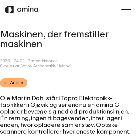
SPRING
TIL
HOVEDINDHOLD
Maskinen, der fremstiller
maskinen
2026 - 24.02
- Partnerhistorier
Skrevet af:
Vaios Archontakis Ueland
Artikler
Ole Martin Dahl står i Topro Elektronikk-
fabrikken i Gjøvik og ser endnu en amina C-
oplader bevæge sig ned ad produktionslinjen.
Én retning, ingen tilbagevenden, intet lager i
enden, hvor opladere samler støv. Optiske
scannere kontrollerer hver eneste komponent.