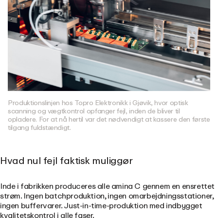
Produktionslinjen hos Topro Elektronikk i Gjøvik, hvor optisk
scanning og vægtkontrol opfanger fejl, inden de bliver til
opladere. For at nå hertil var det nødvendigt at kassere den første
tilgang fuldstændigt.
Hvad nul fejl faktisk muliggør
Inde i fabrikken produceres alle amina C gennem en ensrettet
strøm. Ingen batchproduktion, ingen omarbejdningsstationer,
ingen buffervarer. Just-in-time-produktion med indbygget
kvalitetskontrol i alle faser.