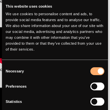
en amina 1 EV-laders geïnstalleerd moeten worden.
This website uses cookies
We use cookies to personalise content and ads, to
provide social media features and to analyse our traffic.
We also share information about your use of our site with
our social media, advertising and analytics partners who
may combine it with other information that you’ve
provided to them or that they’ve collected from your use
of their services.
Consent
amina S - Hoe te installeren
Necessary
Selection
Preferences
Statistics