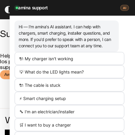
OVERSLAAN
NAAR
amina support
AI
HOOFDINHOUD
Hi — I'm amina's
AI assistant
. I can help with
Support
chargers, smart charging, installer questions, and
more. If you'd prefer to speak with a person, I can
connect you to our support team at any time.
Help ons u te helpen. Bekijk de veelgestelde vragen,
🔌 My charger isn't working
los problemen op en neem contact op via onze
support .
💡 What do the LED lights mean?
Amina support
🔌 The cable is stuck
⚡ Smart charging setup
🔧 I'm an electrician/installer
We zijn er voor jou
🛒 I want to buy a charger