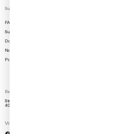
Support
FAQ
Support
Documentatie
Naleving
Partnerportaal
Bezoek ons
Strandsvingen 14,
4032 Stavanger, Noorwegen
Volg ons