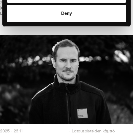
2026 - 24,02
- Kumppanien tarinat
Kone, joka valmistaa koneita
Lue lisää
Deny
2025 - 26.11
- Latauspisteiden käyttö