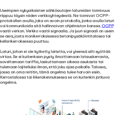
Useimpien nykyaikaisten sähköautojen latureiden toimivuus
riippuu täysin niiden verkkoyhteydestä. Ne toimivat OCPP-
protokollan avulla, joka on avoin protokolla, jonka avulla laturi
voi kommunikoida sitä hallinnoivan ohjelmiston kanssa.
OCPP
vaatii verkon. Verkko vaatii signaalia. Ja juuri signaali on usein
se asia, josta monikerroksisessa betonipysäköintitalossa tai
kellarikerroksessa puuttuu.
Laturi, johon ei ole kytketty laitetta, voi yleensä silti syöttää
virtaa. Se ei kuitenkaan pysty ilmoittamaan latauskerrasta,
soveltamaan tariffia, laskuttamaan oikeaa asukasta tai
tulemaan lajitelluksi ilman, että joku ajaa paikalle. Talossa,
jossa on oma reititin, tämä ongelma tulee harvoin esiin.
Kerrostalossa tai liikerakennuksessa se on kuitenkin jatkuva
ongelma.