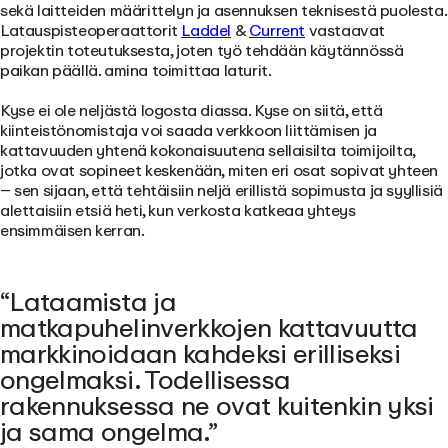
sekä laitteiden määrittelyn ja asennuksen teknisestä puolesta.
Latauspisteoperaattorit
Laddel
&
Current
vastaavat
projektin toteutuksesta, joten työ tehdään käytännössä
paikan päällä. amina toimittaa laturit.
Kyse ei ole neljästä logosta diassa. Kyse on siitä, että
kiinteistönomistaja voi saada verkkoon liittämisen ja
kattavuuden yhtenä kokonaisuutena sellaisilta toimijoilta,
jotka ovat sopineet keskenään, miten eri osat sopivat yhteen
– sen sijaan, että tehtäisiin neljä erillistä sopimusta ja syyllisiä
alettaisiin etsiä heti, kun verkosta katkeaa yhteys
ensimmäisen kerran.
Lataamista ja
matkapuhelinverkkojen kattavuutta
markkinoidaan kahdeksi erilliseksi
ongelmaksi. Todellisessa
rakennuksessa ne ovat kuitenkin yksi
ja sama ongelma.