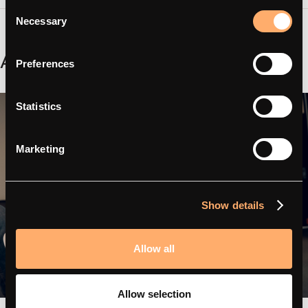
Consent
Necessary
Selection
Aiheeseen liittyvät
Preferences
Statistics
Marketing
Show details
Allow all
Allow selection