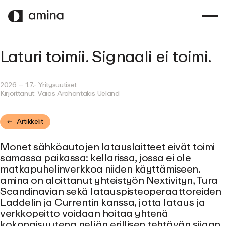
SIIRRY
PÄÄSISÄLTÖÖN
Laturi toimii. Signaali ei toimi.
2026 – 1.7.
- Yritysuutiset
Kirjoittanut:
Vaios Archontakis Ueland
Artikkelit
Monet sähköautojen latauslaitteet eivät toimi
samassa paikassa: kellarissa, jossa ei ole
matkapuhelinverkkoa niiden käyttämiseen.
amina on aloittanut yhteistyön Nextivityn, Tura
Scandinavian sekä latauspisteoperaattoreiden
Laddelin ja Currentin kanssa, jotta lataus ja
verkkopeitto voidaan hoitaa yhtenä
kokonaisuutena neljän erillisen tehtävän sijaan.