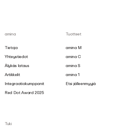
amina
Tuotteet
Tietoja
amina M
Yhteystiedot
amina C
Älykäs lataus
amina S
Artikkelit
amina 1
Integraatiokumppanit
Etsi jälleenmyyjä
Red Dot Award 2025
Tuki