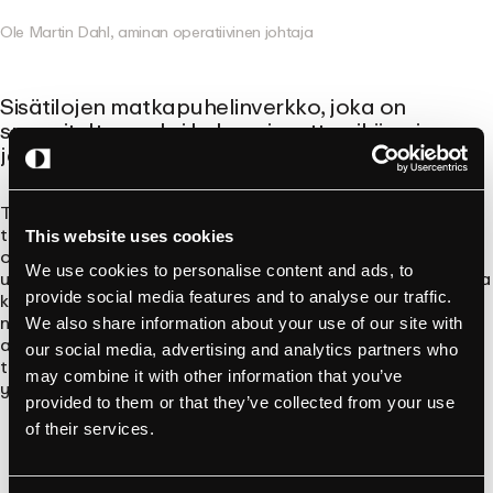
Ole Martin Dahl, aminan operatiivinen johtaja
Sisätilojen matkapuhelinverkko, joka on
suunniteltu osaksi kokonaisuutta eikä vain
jälkiasennettu
Tämä on toistaiseksi epävirallinen yhteistyö, ja se on
tarkoituksellista. Sen taustalla oleva ongelma ei kuitenkaan
This website uses cookies
ole lainkaan epävirallinen. Rakennuksilta vaaditaan yhä
We use cookies to personalise content and ads, to
useammin sähköautojen latauspisteiden asentamista, samalla
kun asukkaat odottavat, että puhelin toimii autotallissakin, ja
provide social media features and to analyse our traffic.
näitä kahta asiaa ovat pitkään hoitaneet erilliset
We also share information about your use of our site with
ammattiryhmät, jotka ovat harvoin olleet yhteydessä
our social media, advertising and analytics partners who
toisiinsa. Niiden yhdistäminen alusta alkaen on
may combine it with other information that you’ve
yksinkertaisesti järkevin tapa edetä.
provided to them or that they’ve collected from your use
of their services.