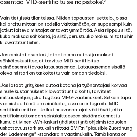
asentaa MID-sertifioitu seinäpistoke?
Vain tietyissä tilanteissa. Niiden tapausten luettelo, joissa
kalibroitu mittari on todella välttämätön, on suppeampi kuin
jotkut laitevalmistajat antavat ymmärtää. Asia riippuu siitä,
kuka maksaa sähköstä, ja siitä, perustuuko maksu mitattuihin
kilowattitunteihin.
Jos omistat asuntosi, lataat oman autosi ja maksat
sähkölaskusi itse, et tarvitse MID-sertifioitua
seinäasennettavaa latausasemaa. Latausaseman sisällä
oleva mittari on tarkoitettu vain omaan tiedoksi.
Jos lataat yrityksen autoa kotona ja työnantajasi korvaa
sinulle kustannukset kilowattituntia kohti, tarvitset
mittausketjun, joka täyttää MEG-vaatimukset. Selkein tapa
varmistaa tämä on seinälaite, jossa on integroitu MID-
sertifioitu mittari. Jotkut neuvonantajat väittävät, että
sertifioimattomaan seinälaitteeseen sisäänrakennettu
kumulatiivinen kWh-laskuri yhdistettynä ohjelmistopuolen
uskottavuustarkistuksiin riittää BMF:n ”plausible Zuordnung
der Lademenge” -standardin vaatimuksiin. Tämä kanta on