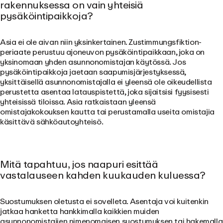
rakennuksessa on vain yhteisiä
pysäköintipaikkoja?
Asia ei ole aivan niin yksinkertainen. Zustimmungsfiktion-
periaate perustuu ajoneuvon pysäköintipaikkaan, joka on
yksinomaan yhden asunnonomistajan käytössä. Jos
pysäköintipaikkoja jaetaan saapumisjärjestyksessä,
yksittäisellä asunnonomistajalla ei yleensä ole oikeudellista
perustetta asentaa latauspistettä, joka sijaitsisi fyysisesti
yhteisissä tiloissa. Asia ratkaistaan yleensä
omistajakokouksen kautta tai perustamalla useita omistajia
käsittävä sähköautoyhteisö.
Mitä tapahtuu, jos naapuri esittää
vastalauseen kahden kuukauden kuluessa?
Suostumuksen oletusta ei sovelleta. Asentaja voi kuitenkin
jatkaa hanketta hankkimalla kaikkien muiden
asunnonomistajien nimenomaisen suostumuksen tai hakemalla