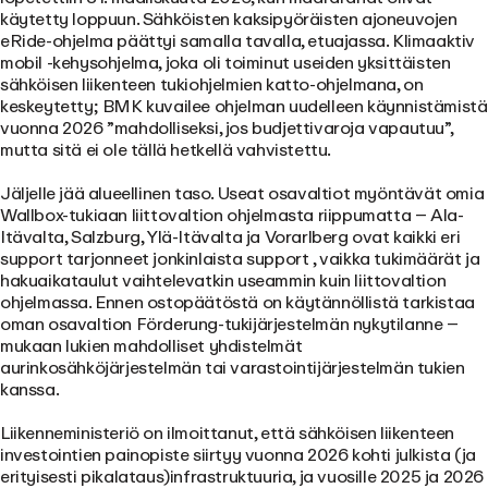
käytetty loppuun. Sähköisten kaksipyöräisten ajoneuvojen
eRide-ohjelma päättyi samalla tavalla, etuajassa. Klimaaktiv
mobil -kehysohjelma, joka oli toiminut useiden yksittäisten
sähköisen liikenteen tukiohjelmien katto-ohjelmana, on
keskeytetty; BMK kuvailee ohjelman uudelleen käynnistämistä
vuonna 2026 ”mahdolliseksi, jos budjettivaroja vapautuu”,
mutta sitä ei ole tällä hetkellä vahvistettu.
Jäljelle jää alueellinen taso. Useat osavaltiot myöntävät omia
Wallbox-tukiaan liittovaltion ohjelmasta riippumatta – Ala-
Itävalta, Salzburg, Ylä-Itävalta ja Vorarlberg ovat kaikki eri
support tarjonneet jonkinlaista support , vaikka tukimäärät ja
hakuaikataulut vaihtelevatkin useammin kuin liittovaltion
ohjelmassa. Ennen ostopäätöstä on käytännöllistä tarkistaa
oman osavaltion Förderung-tukijärjestelmän nykytilanne –
mukaan lukien mahdolliset yhdistelmät
aurinkosähköjärjestelmän tai varastointijärjestelmän tukien
kanssa.
Liikenneministeriö on ilmoittanut, että sähköisen liikenteen
investointien painopiste siirtyy vuonna 2026 kohti julkista (ja
erityisesti pikalataus)infrastruktuuria, ja vuosille 2025 ja 2026