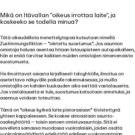
Mikä on Itävallan ”oikeus irrottaa laite”, ja
koskeeko se todella minua?
Tätä oikeudellista menettelytapaa kutsutaan nimellä
Zustimmungsfiktion – ”oletettu suostumus”. Jos asunnon
omistaja haluaa asentaa hitaan latauspisteen autopaikalleen,
hän ei enää tarvitse kaikkien muiden omistajien nimenomaista
suostumusta.
He ilmoittavat asiasta kirjallisesti taloyhtiölle, ilmoitus on
asetettava näkyvälle paikalle rakennuksessa, ja muilla
omistajilla on kahden kuukauden aika esittää vastalauseita.
Jos vastalauseita ei tule, suostumus katsotaan annetuksi, ja
asennus voidaan toteuttaa.
Tämä on ”oikeus kytkeä laite pistorasiaan” tiivistettynä
yhteen kappaleeseen. Se koskee ainoastaan asunto-
osakeyhtiöitä – toisin sanoen omistusasuntoja. Sitä ei
sovelleta samassa muodossa vuokralaisiin, joiden osalta
vuokralainsäädäntö edellyttää edelleen vuokranantajan