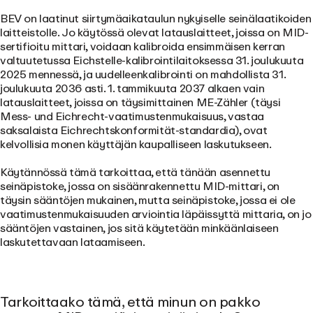
BEV on laatinut siirtymäaikataulun nykyiselle seinälaatikoiden
laitteistolle. Jo käytössä olevat latauslaitteet, joissa on MID-
sertifioitu mittari, voidaan kalibroida ensimmäisen kerran
valtuutetussa Eichstelle-kalibrointilaitoksessa 31. joulukuuta
2025 mennessä, ja uudelleenkalibrointi on mahdollista 31.
joulukuuta 2036 asti.
1. tammikuuta 2037
alkaen vain
latauslaitteet, joissa on täysimittainen ME-Zähler (täysi
Mess- und Eichrecht-vaatimustenmukaisuus, vastaa
saksalaista Eichrechtskonformität-standardia), ovat
kelvollisia monen käyttäjän kaupalliseen laskutukseen.
Käytännössä tämä tarkoittaa, että tänään asennettu
seinäpistoke, jossa on sisäänrakennettu MID-mittari, on
täysin sääntöjen mukainen, mutta seinäpistoke, jossa ei ole
vaatimustenmukaisuuden arviointia läpäissyttä mittaria, on jo
sääntöjen vastainen, jos sitä käytetään minkäänlaiseen
laskutettavaan lataamiseen.
Tarkoittaako tämä, että minun on pakko