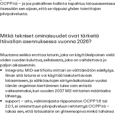
OCPP:tä – ja jos paikallinen hallinta tapahtuu latausasemissa
itsessään sen sijaan, että se riippuisi yhden toimittajan
pilvipalvelusta.
Mitkä tekniset ominaisuudet ovat tärkeitä
Itävallan asennuksessa vuonna 2026?
Muutama seikka erottaa laturin, joka on käyttökelpoinen vielä
viiden vuoden kuluttua, sellaisesta, joka on vaihdettava jo
paljon aikaisemmin.
Integroitu MID-sertifioitu mittari
on välttämätön edellytys.
Ilman sitä laturia ei voi käyttää laskutettavaan
lataamiseen, ja sähköautojen siirtymäaikataulun vuoksi
tämän ongelman kiertäminen tulee vain entistä
vaikeammaksi, kun vuoden 2037 ME-mittarien määräaika
lähestyy.
support
– aito, valmistajasta riippumaton OCPP 1.6 tai
2.0.1, ei omistettuun pilvipalveluun reititettyä OCPP:tä –
takaa sen, että latauslaite on yhteensopiva minkä tahansa