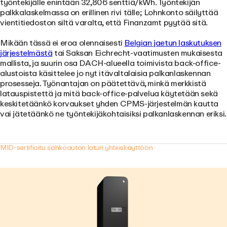
työntekijälle enintään 32,806 senttiä/kWh. Työntekijän
palkkalaskelmassa on erillinen rivi tälle; Lohnkonto säilyttää
vientitiedoston siltä varalta, että Finanzamt pyytää sitä.
Mikään tässä ei eroa olennaisesti
Belgian jaetun laskutuksen
järjestelmästä
tai Saksan Eichrecht-vaatimusten mukaisesta
mallista, ja suurin osa DACH-alueella toimivista back-office-
alustoista käsittelee jo nyt itävaltalaisia palkanlaskennan
prosesseja. Työnantajan on päätettävä, minkä merkkistä
latauspistettä ja mitä back-office-palvelua käytetään sekä
keskitetäänkö korvaukset yhden CPMS-järjestelmän kautta
vai jätetäänkö ne työntekijäkohtaisiksi palkanlaskennan eriksi.
MID-sertifioitu sähköauton laturi yhteiskäyttöön