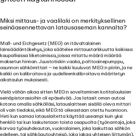
Miksi mittaus- ja vaalilaki on merkityksellinen
seinäasennettavan latausaseman kannalta?
Maß- und Eichgesetz (MEG) on itävaltalainen
lainsäädäntökehys, joka säätelee mittaustarkkuutta kaikissa
kaupallisissa liiketoimissa, joissa mitattu määrä määrää
maksetun hinnan. Juustotiskin vaaka, polttoainepumppu,
asunnon sähkömittari – ne kaikki kuuluvat MEG:n piiriin, ja ne
kaikki on kalibroitava ja uudelleenkalibroitava määritetyn
aikataulun mukaisesti.
Vielä vähän aikaa sitten MEG:n soveltaminen kotitalouksien
seinäpistorasioihin oli epäselvää. Jos latasit oman autosi
kotona omalla sähkölläsi, latauslaitteen sisällä oleva mittari
oli vain tiedoksi, eikä MEG:tä oikeastaan otettu huomioon.
Heti kun samaa latauslaitetta käyttää useampi kuin yksi
henkilö tai kun laskutetaan toista osapuolta (työnantaja, joka
korvaa työsuhdeauton, vuokralainen, joka laskuttaa sähkön
edelleen, tai sähköautoyhteisö, joka jakaa yhteisen liittymän),