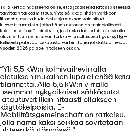
Tällä kertaa haasteena on se, että jokaisessa latauspisteessä
tarvitaan tarkka mittaus. Yhteisö jakaa yhden verkkoon
liitännän, mutta kukin omistaja maksaa vain niistä
kilowattitunneista, jotka hänen autonsa on tosiasiallisesti
kuluttanut. Tämä toimii vain, jos kunkin latauslaitteen sisällä
oleva mittari on riittävän tarkka – ja sellaisena hyväksytty –
laillisesti pätevää laskutusta varten. Tämä johdattaa meidät
vuoden 2026 palapelin toiseen osaan.
Yli 5,5 kW:n kolmivaihevirralla
oletuksen mukainen lupa ei enää kata
tilannetta. Alle 5,5 kW:n virralla
useimmat nykyaikaiset sähköautot
latautuvat liian hitaasti ollakseen
käyttökelpoisia. E-
Mobilitätsgemeinschaft on ratkaisu,
jolla nämä kaksi seikkaa sovitetaan
yhteen käytännössä.