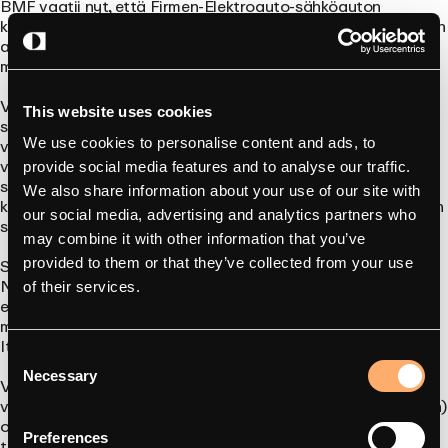
BMF vaatii nyt, että Firmen-Elektroauto-sähköauton
kotilataus mitataan kilowattitunteina, kohdistetaan kyseiseen
ajoneuvoon ja korvataan enintään virallisen sähkön hinnan
mukaisesti.
Vuodelle 2026 virallinen sähkön hinta on vahvistettu
32,806
This website uses cookies
senttiin kilowattitunnilta
. Tämä on hieman alhaisempi kuin
vuoden 2025 hinta, ja valtiovarainministeriö vahvistaa sen
We use cookies to personalise content and ads, to
vuosittain. Työnantaja voi korvata tämän hinnan alittavan
provide social media features and to analyse our traffic.
summan, mutta ei sitä ylittävää osaa; ylimääräinen osa
We also share information about your use of our site with
katsotaan tavalliseksi, verotettavaksi palkaksi, josta peritään
our social media, advertising and analytics partners who
sosiaaliturvamaksut ja palkkavero.
may combine it with other information that you’ve
Sähköisten yritysautojen
0 %:n luontoisetu
säilyy.
provided to them or that they’ve collected from your use
Nollagramman CO₂-päästöt kilometriä kohden tarkoittavat
of their services.
edelleen, ettei ajoneuvosta itsestään aiheudu luontoisetuja,
mikä on sähköisen yritysauton suurin yksittäinen veroetu
Itävallassa. Uudistus koskee sähkön korvausta, ei itse autoa.
Consent
Necessary
Selection
Verovapauden saamiseksi korvaukselle asetetut tekniset
vaatimukset ovat tarkat. Yritysautoon toimitettu sähkö (kWh)
on mitattava erikseen ja sen on oltava tunnistettavissa –
Preferences
tyypillisesti RFID-tunnistuksella varustetun seinäpistokkeen,