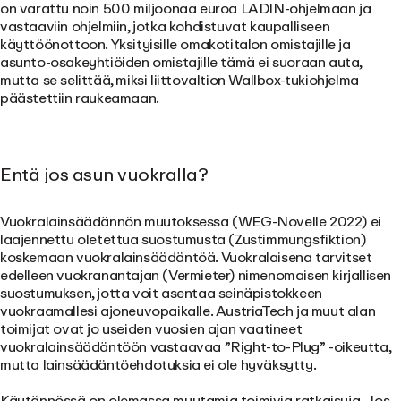
on varattu noin 500 miljoonaa euroa LADIN-ohjelmaan ja
vastaaviin ohjelmiin, jotka kohdistuvat kaupalliseen
käyttöönottoon. Yksityisille omakotitalon omistajille ja
asunto-osakeyhtiöiden omistajille tämä ei suoraan auta,
mutta se selittää, miksi liittovaltion Wallbox-tukiohjelma
päästettiin raukeamaan.
Entä jos asun vuokralla?
Vuokralainsäädännön muutoksessa (WEG-Novelle 2022) ei
laajennettu oletettua suostumusta (Zustimmungsfiktion)
koskemaan vuokralainsäädäntöä. Vuokralaisena tarvitset
edelleen vuokranantajan (Vermieter) nimenomaisen kirjallisen
suostumuksen, jotta voit asentaa seinäpistokkeen
vuokraamallesi ajoneuvopaikalle. AustriaTech ja muut alan
toimijat ovat jo useiden vuosien ajan vaatineet
vuokralainsäädäntöön vastaavaa ”Right-to-Plug” -oikeutta,
mutta lainsäädäntöehdotuksia ei ole hyväksytty.
Käytännössä on olemassa muutamia toimivia ratkaisuja. Jos