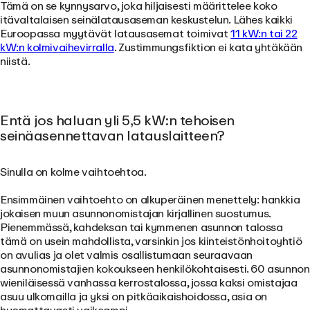
Tämä on se kynnysarvo, joka hiljaisesti määrittelee koko
itävaltalaisen seinälatausaseman keskustelun. Lähes kaikki
Euroopassa myytävät latausasemat toimivat
11 kW:n tai 22
kW:n kolmivaihevirralla
. Zustimmungsfiktion ei kata yhtäkään
niistä.
Entä jos haluan yli 5,5 kW:n tehoisen
seinäasennettavan latauslaitteen?
Sinulla on kolme vaihtoehtoa.
Ensimmäinen vaihtoehto on
alkuperäinen menettely
: hankkia
jokaisen muun asunnonomistajan kirjallinen suostumus.
Pienemmässä, kahdeksan tai kymmenen asunnon talossa
tämä on usein mahdollista, varsinkin jos kiinteistönhoitoyhtiö
on avulias ja olet valmis osallistumaan seuraavaan
asunnonomistajien kokoukseen henkilökohtaisesti. 60 asunnon
wieniläisessä vanhassa kerrostalossa, jossa kaksi omistajaa
asuu ulkomailla ja yksi on pitkäaikaishoidossa, asia on