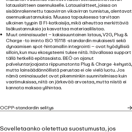
latauslaitteen asennukselle. Latauslaitteet, joissa on
sisäänrakennettu tasavirran vikavirran tunnistus, alentavat
asennuskustannuksia. Muussa tapauksessa tarvitaan
ulkoinen tyypin B FI-katkaisija, mikä aiheuttaa merkittäviä
lisäkustannuksia ja kasvattaa materiaalilistaa.
Muut ominaisuudet
– kaksisuuntainen lataus, V2G, Plug &
Charge -
to
iminto ISO 15118 -standardin mukaisesti sekä
dynaamisen spot-hintamallin integrointi – ovat hyödyllisiä
silloin, kun muu ekosysteemi tukee niitä. Itävallassa support
tällä hetkellä epätasaista. BEÖ on ajanut
palveluntarjoajasta riippumatonta Plug & Charge -kehystä,
mutta lainsäädännöllistä perustaa ei ole vielä luotu. Jos
nämä ominaisuudet ovat pikemminkin suunnitelmissa kuin
vaatimuksissa, niitä on järkevää arvostaa, mutta niistä ei
kannata maksaa ylihintaa.
OCPP-standardin selitys
Sovelletaanko oletettua suostumusta, jos