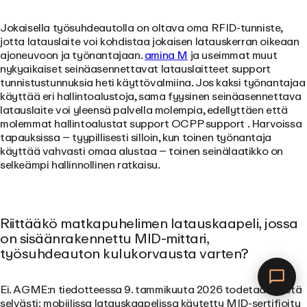
Jokaisella työsuhdeautolla on oltava oma RFID-tunniste,
jotta latauslaite voi kohdistaa jokaisen latauskerran oikeaan
ajoneuvoon ja työnantajaan.
amina M
ja useimmat muut
nykyaikaiset seinäasennettavat latauslaitteet support
tunnistustunnuksia heti käyttövalmiina. Jos kaksi työnantajaa
käyttää eri hallintoalustoja, sama fyysinen seinäasennettava
latauslaite voi yleensä palvella molempia, edellyttäen että
molemmat hallintoalustat support OCPP support . Harvoissa
tapauksissa – tyypillisesti silloin, kun toinen työnantaja
käyttää vahvasti omaa alustaa – toinen seinälaatikko on
selkeämpi hallinnollinen ratkaisu.
Riittääkö matkapuhelimen latauskaapeli, jossa
on sisäänrakennettu MID-mittari,
työsuhdeauton kulukorvausta varten?
Ei.
AGME:n tiedotteessa 9. tammikuuta 2026 todetaan tästä
selvästi: mobiilissa latauskaapelissa käytetty MID-sertifioitu