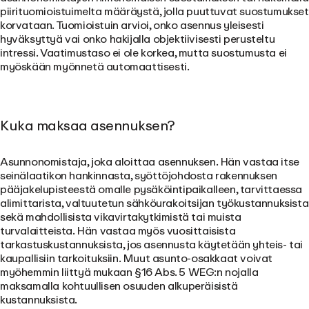
piirituomioistuimelta määräystä, jolla puuttuvat suostumukset
korvataan. Tuomioistuin arvioi, onko asennus yleisesti
hyväksyttyä vai onko hakijalla objektiivisesti perusteltu
intressi. Vaatimustaso ei ole korkea, mutta suostumusta ei
myöskään myönnetä automaattisesti.
Kuka maksaa asennuksen?
Asunnonomistaja, joka aloittaa asennuksen. Hän vastaa itse
seinälaatikon hankinnasta, syöttöjohdosta rakennuksen
pääjakelupisteestä omalle pysäköintipaikalleen, tarvittaessa
alimittarista, valtuutetun sähköurakoitsijan työkustannuksista
sekä mahdollisista vikavirtakytkimistä tai muista
turvalaitteista. Hän vastaa myös vuosittaisista
tarkastuskustannuksista, jos asennusta käytetään yhteis- tai
kaupallisiin tarkoituksiin. Muut asunto-osakkaat voivat
myöhemmin liittyä mukaan §16 Abs. 5 WEG:n nojalla
maksamalla kohtuullisen osuuden alkuperäisistä
kustannuksista.