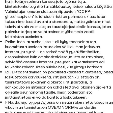
hallintojärjestelmän kanssa, jota työnantaja,
kiinteistönhoitoyhtiö tai sähköautoyhteisö haluaa käyttää.
Valmistajan omaan alustaan riippuvien ”OCPP-
yhteensopivien” latureiden riski on pehmeä lukitus: laturi
tukee nimellisesti avointa standardia, mutta ydintoiminnot
toimivat vain valmistajan taustajärjestelmän kanssa, joten
palveluntarjoajan vaihtaminen myöhemmin vaatii
laitteiston uusimista.
Paikallinen lataushallinta
– eli kyky tasapainottaa
kuormitusta useiden latureiden välillä ilman jatkuvaa
internetyhteyttä – on tärkeämpää pysäköintihallien
asennuksissa kuin omakotitaloissa, mutta se ratkaisee,
selviääkö asennus internetyhteyden katkeamisesta vai
laukeako rakennuksen sulake heti, kun yhteys katkeaa.
RFID-todentaminen
on pakollista kaikissa tilanteissa, joiss
laskutetaan korvauksena. Yritysauton kuljettajan on
tunnistettava jokainen ajokerta yritysautoksi, ja
sähköautojen yhteisön on kohdistettava jokainen ajokerta
oikealle asunnonomistajalle. Ilman todentamista
mittaustietoja ei voida käyttää laskutukseen.
FI-katkaisija tyyppi A, jossa on sisäänrakennettu tasavirra
vikavirran tunnistus
, on ÖVE/ÖNORM-standardin
mukainen vaatimus vaihtovirtaisen seinäasennettavan