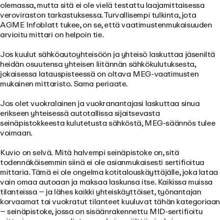
olemassa, mutta sitä ei ole vielä testattu laajamittaisessa
veroviraston tarkastuksessa. Turvallisempi tulkinta, jota
AGME Infoblatt tukee, on se, että vaatimustenmukaisuuden
arvioitu mittari on helpoin tie.
Jos kuulut sähköautoyhteisöön ja yhteisö laskuttaa jäseniltä
heidän osuutensa yhteisen liitännän sähkökulutuksesta,
jokaisessa latauspisteessä on oltava MEG-vaatimusten
mukainen mittaristo. Sama periaate.
Jos olet vuokralainen ja vuokranantajasi laskuttaa sinua
erikseen yhteisessä autotallissa sijaitsevasta
seinäpistokkeesta kulutetusta sähköstä, MEG-säännös tulee
voimaan.
Kuvio on selvä. Mitä halvempi seinäpistoke on, sitä
todennäköisemmin siinä ei ole asianmukaisesti sertifioitua
mittaria. Tämä ei ole ongelma kotitalouskäyttäjälle, joka lataa
vain omaa autoaan ja maksaa laskunsa itse. Kaikissa muissa
tilanteissa – ja lähes kaikki yhteiskäyttöiset, työnantajan
korvaamat tai vuokratut tilanteet kuuluvat tähän kategoriaa
– seinäpistoke, jossa on sisäänrakennettu MID-sertifioitu