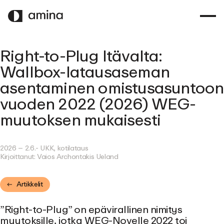
SIIRRY
PÄÄSISÄLTÖÖN
Right-to-Plug Itävalta:
Wallbox-latausaseman
asentaminen omistusasuntoon
vuoden 2022 (2026) WEG-
muutoksen mukaisesti
2026 – 2.6.
- UKK, kotilataus
Kirjoittanut:
Vaios Archontakis Ueland
Artikkelit
”Right-to-Plug” on epävirallinen nimitys
muutoksille, jotka WEG-Novelle 2022 toi