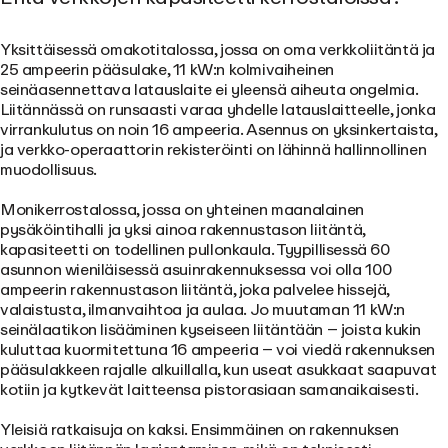
Yksittäisessä omakotitalossa, jossa on oma verkkoliitäntä ja
25 ampeerin pääsulake, 11 kW:n kolmivaiheinen
seinäasennettava latauslaite ei yleensä aiheuta ongelmia.
Liitännässä on runsaasti varaa yhdelle latauslaitteelle, jonka
virrankulutus on noin 16 ampeeria. Asennus on yksinkertaista,
ja verkko-operaattorin rekisteröinti on lähinnä hallinnollinen
muodollisuus.
Monikerrostalossa, jossa on yhteinen maanalainen
pysäköintihalli ja yksi ainoa rakennustason liitäntä,
kapasiteetti on todellinen pullonkaula. Tyypillisessä 60
asunnon wieniläisessä asuinrakennuksessa voi olla 100
ampeerin rakennustason liitäntä, joka palvelee hissejä,
valaistusta, ilmanvaihtoa ja aulaa. Jo muutaman 11 kW:n
seinälaatikon lisääminen kyseiseen liitäntään – joista kukin
kuluttaa kuormitettuna 16 ampeeria – voi viedä rakennuksen
pääsulakkeen rajalle alkuillalla, kun useat asukkaat saapuvat
kotiin ja kytkevät laitteensa pistorasiaan samanaikaisesti.
Yleisiä ratkaisuja on kaksi. Ensimmäinen on rakennuksen