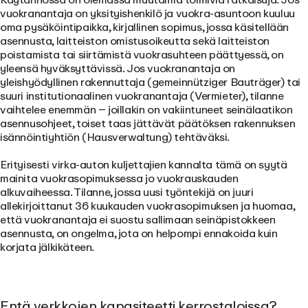
vuokranantaja on yksityishenkilö ja vuokra-asuntoon kuuluu
oma pysäköintipaikka, kirjallinen sopimus, jossa käsitellään
asennusta, laitteiston omistusoikeutta sekä laitteiston
poistamista tai siirtämistä vuokrasuhteen päättyessä, on
yleensä hyväksyttävissä. Jos vuokranantaja on
yleishyödyllinen rakennuttaja (gemeinnütziger Bauträger) tai
suuri institutionaalinen vuokranantaja (Vermieter), tilanne
vaihtelee enemmän – joillakin on vakiintuneet seinälaatikon
asennusohjeet, toiset taas jättävät päätöksen rakennuksen
isännöintiyhtiön (Hausverwaltung) tehtäväksi.
Erityisesti virka-auton kuljettajien kannalta tämä on syytä
mainita vuokrasopimuksessa jo vuokrauskauden
alkuvaiheessa. Tilanne, jossa uusi työntekijä on juuri
allekirjoittanut 36 kuukauden vuokrasopimuksen ja huomaa,
että vuokranantaja ei suostu sallimaan seinäpistokkeen
asennusta, on ongelma, jota on helpompi ennakoida kuin
korjata jälkikäteen.
Entä verkkojen kapasiteetti kerrostaloissa?