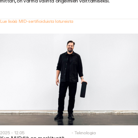
mittari, on varma valinta ongelmien välttämiseksi.
Lue lisää MID-sertifioiduista latureista
2025 - 12.05
- Teknologia