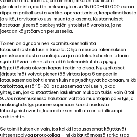
verkkoon liitännän laajentaminen, mikä on teknisesti
yksinkertaista, mutta maksaa yleensä 15 000–60 000 euroa
riippuen paikallisesta verkko-operaattorista, kaapelimatkasta
ja siitä, tarvitaanko uusi muuntaja-asema. Kustannukset
katetaan yleensä osakeyhtiön yhteisistä varoista, ja ne
jaetaan käyttöarvon perusteella.
Toinen on dynaaminen kuormituksenhallinta
latausinfrastruktuurin tasolla. Ohjain seuraa rakennuksen
peruskuormitusta reaaliajassa ja säätelee kuhunkin laturiin
syötettävää tehoa siten, että kokonaiskulutus pysyy
käytettävissä olevan kapasiteetin rajoissa. Nykyaikaiset
järjestelmät voivat pienentää virtaa jopa 6 ampeeriin
latausasemaa kohti ennen kuin ne pysähtyvät kokonaan, mikä
tarkoittaa, että 15–20 latausasemaa voi usein jakaa
yhteyden, jonka staattisen laskelman mukaan tukisi vain 8 tai
9. Jos rakennuksessa halutaan välttää muuntajan päivitys ja
asukasyhdistys pääsee sopimaan koordinoidusta
lähestymistavasta, kuormituksen hallinta on edullisempi
vaihtoehto.
Se toimii kuitenkin vain, jos kaikki latausasemat käyttävät
yhteensopivaa protokollaa – mikä käytännössä tarkoittaa