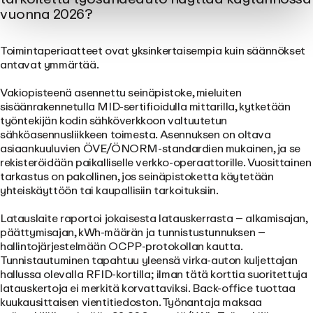
vuonna 2026?
Toimintaperiaatteet ovat yksinkertaisempia kuin säännökset
antavat ymmärtää.
Vakiopisteenä asennettu seinäpistoke, mieluiten
sisäänrakennetulla MID-sertifioidulla mittarilla, kytketään
työntekijän kodin sähköverkkoon valtuutetun
sähköasennusliikkeen toimesta. Asennuksen on oltava
asiaankuuluvien ÖVE/ÖNORM-standardien mukainen, ja se
rekisteröidään paikalliselle verkko-operaattorille. Vuosittainen
tarkastus on pakollinen, jos seinäpistoketta käytetään
yhteiskäyttöön tai kaupallisiin tarkoituksiin.
Latauslaite raportoi jokaisesta latauskerrasta – alkamisajan,
päättymisajan, kWh-määrän ja tunnistustunnuksen –
hallintojärjestelmään OCPP-protokollan kautta.
Tunnistautuminen tapahtuu yleensä virka-auton kuljettajan
hallussa olevalla RFID-kortilla; ilman tätä korttia suoritettuja
latauskertoja ei merkitä korvattaviksi. Back-office tuottaa
kuukausittaisen vientitiedoston. Työnantaja maksaa