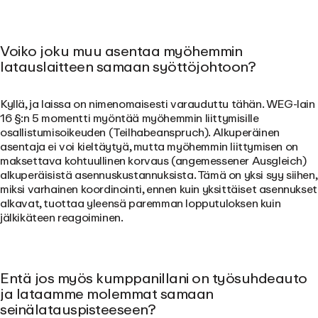
Voiko joku muu asentaa myöhemmin
latauslaitteen samaan syöttöjohtoon?
Kyllä
, ja laissa on nimenomaisesti varauduttu tähän. WEG-lain
16 §:n 5 momentti myöntää myöhemmin liittymisille
osallistumisoikeuden (Teilhabeanspruch). Alkuperäinen
asentaja ei voi kieltäytyä, mutta myöhemmin liittymisen on
maksettava kohtuullinen korvaus (angemessener Ausgleich)
alkuperäisistä asennuskustannuksista. Tämä on yksi syy siihen,
miksi varhainen koordinointi, ennen kuin yksittäiset asennukset
alkavat, tuottaa yleensä paremman lopputuloksen kuin
jälkikäteen reagoiminen.
Entä jos myös kumppanillani on työsuhdeauto
ja lataamme molemmat samaan
seinälatauspisteeseen?