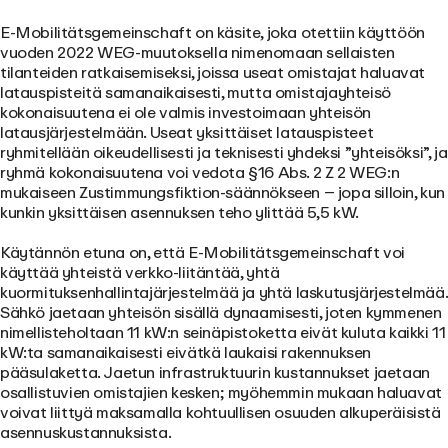
E-Mobilitätsgemeinschaft on käsite, joka otettiin käyttöön
vuoden 2022 WEG-muutoksella nimenomaan sellaisten
tilanteiden ratkaisemiseksi, joissa useat omistajat haluavat
latauspisteitä samanaikaisesti, mutta omistajayhteisö
kokonaisuutena ei ole valmis investoimaan yhteisön
latausjärjestelmään. Useat yksittäiset latauspisteet
ryhmitellään oikeudellisesti ja teknisesti yhdeksi ”yhteisöksi”, ja
ryhmä kokonaisuutena voi vedota §16 Abs. 2 Z 2 WEG:n
mukaiseen Zustimmungsfiktion-säännökseen – jopa silloin, kun
kunkin yksittäisen asennuksen teho ylittää 5,5 kW.
Käytännön etuna on, että E-Mobilitätsgemeinschaft voi
käyttää yhteistä verkko-liitäntää, yhtä
kuormituksenhallintajärjestelmää ja yhtä laskutusjärjestelmää.
Sähkö jaetaan yhteisön sisällä dynaamisesti, joten kymmenen
nimellisteholtaan 11 kW:n seinäpistoketta eivät kuluta kaikki 11
kW:ta samanaikaisesti eivätkä laukaisi rakennuksen
pääsulaketta. Jaetun infrastruktuurin kustannukset jaetaan
osallistuvien omistajien kesken; myöhemmin mukaan haluavat
voivat liittyä maksamalla kohtuullisen osuuden alkuperäisistä
asennuskustannuksista.