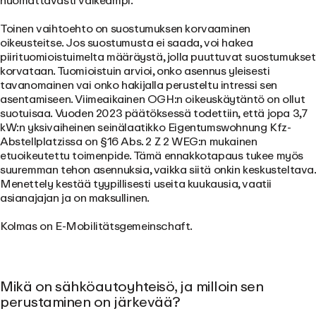
huomattavasti vaikeampi.
Toinen vaihtoehto on
suostumuksen korvaaminen
oikeusteitse
. Jos suostumusta ei saada, voi hakea
piirituomioistuimelta määräystä, jolla puuttuvat suostumukset
korvataan. Tuomioistuin arvioi, onko asennus yleisesti
tavanomainen vai onko hakijalla perusteltu intressi sen
asentamiseen. Viimeaikainen OGH:n oikeuskäytäntö on ollut
suotuisaa. Vuoden 2023 päätöksessä todettiin, että jopa 3,7
kW:n yksivaiheinen seinälaatikko Eigentumswohnung Kfz-
Abstellplatzissa on §16 Abs. 2 Z 2 WEG:n mukainen
etuoikeutettu toimenpide. Tämä ennakkotapaus tukee myös
suuremman tehon asennuksia, vaikka siitä onkin keskusteltava.
Menettely kestää tyypillisesti useita kuukausia, vaatii
asianajajan ja on maksullinen.
Kolmas on
E-Mobilitätsgemeinschaft
.
Mikä on sähköautoyhteisö, ja milloin sen
perustaminen on järkevää?