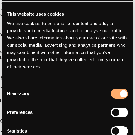
De Type 2-connector is om verschillende redenen uitgegroeid
tot de Europese standaard voor het opladen van elektrische
voertuigen.
This website uses cookies
We use cookies to personalise content and ads, to
provide social media features and to analyse our traffic.
Verenigbaarheid met Europese normen
We also share information about your use of our site with
Type 2-laders zijn compatibel met vrijwel alle elektrische
our social media, advertising and analytics partners who
auto’s op de Europese markt en zorgen voor een soepele en
may combine it with other information that you’ve
betrouwbare werking zonder dat er adapters nodig zijn.
provided to them or that they’ve collected from your use
of their services.
Flexibele oplaadsnelheden
Met laadvermogens variërend van 3,7 kW tot 22 kW kunnen
Consent
Type 2-laders worden afgestemd op de stroomvoorziening en
Necessary
Selection
het rijgedrag van elk huishouden.
Preferences
Gebruiksgemak
Het ontwerp van de stekker is universeel en
Statistics