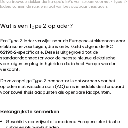
De vertrouwde stekker die Europa's EV's van stroom voorziet - Type 2-
laders vormen de ruggengraat van betrouwbaar thuisladen.
Wat is een Type 2-oplader?
Een Type 2-lader verwijst naar de Europese stekkernorm voor
elektrische voertuigen, die is ontwikkeld volgens de IEC
62196-2-specificatie. Deze is uitgegroeid tot de
standaardconnector voor de meeste nieuwe elektrische
voertuigen en plug-in-hybriden die in heel Europa worden
verkocht.
De zevenpolige Type 2-connector is ontworpen voor het
opladen met wisselstroom (AC) en is inmiddels de standaard
voor zowel thuislaadpunten als openbare laadpunten.
Belangrijkste kenmerken
Geschikt voor vrijwel alle moderne Europese elektrische
auto’s en plug-in-hybriden.