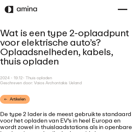
OVERSLAAN
NAAR
HOOFDINHOUD
Wat is een type 2-oplaadpunt
voor elektrische auto’s?
Oplaadsnelheden, kabels,
thuis opladen
2024 - 19.12
- Thuis opladen
Geschreven door:
Vaios Archontakis Ueland
Artikelen
De type 2 lader is de meest gebruikte standaard
voor het opladen van EV's in heel Europa en
wordt zowel in thuislaadstations als in openbare