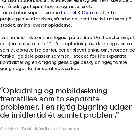
for distribution, lokal tilstedeværelse og den tekniske side af
at få udstyret specificeret og installeret.
Ladestationsoperatørerne
Laddel
&
Current
står for
projektgennemførelsen, så arbejdet rent faktisk udføres på
stedet. amina leverer opladerne.
Det handler ikke om fire logoer på et dias. Det handler om, at
en ejendomsejer kan få både opladning og dækning som én
samlet opgave fra parter, der er blevet enige om, hvordan de
forskellige dele passer sammen, i stedet for fire separate
kontrakter og en omgang gensidige beskyldninger, første
gang noget falder ud af netværket.
Opladning og mobildækning
fremstilles som to separate
problemer. I en rigtig bygning udgør
de imidlertid ét samlet problem.
Ole Martin Dahl, driftsdirektør hos amina