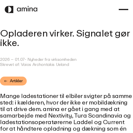
SPRING
TIL
HOVEDINDHOLD
Opladeren virker. Signalet gør
ikke.
2026 – 01.07
- Nyheder fra virksomheden
Skrevet af:
Vaios Archontakis Ueland
Artikler
Mange ladestationer til elbiler svigter på samme
sted: i kælderen, hvor der ikke er mobildækning
til at drive dem. amina er gået i gang med at
samarbejde med Nextivity, Tura Scandinavia og
ladestationsoperatørerne Laddel og Current
for at håndtere opladning og dækning som én