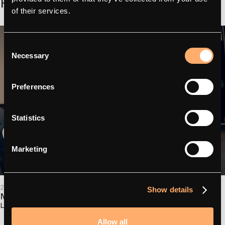
Relateret
of their services.
Consent
Necessary
Selection
Preferences
Statistics
Marketing
2026 - 24,02
- Partnerhistorier
Show details
Maskinen, der fremstiller maskinen
Læs mere om det
Allow all