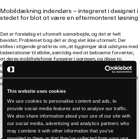
Mobildækning indendørs – integreret i designet i
stedet for blot at være en eftermonteret løsning
Det er foreløbig et uformelt samarbejde, og det er helt
bevidst. Problemet bag det er dog slet ikke uformelt. Der
stilles i stigende grad krav om, at bygninger skal udstyres med
ladestationer til elbiler, samtidig med at beboerne forventer,
at deres mobiltelefoner fungerer i garagen, og disse to
områder er længe blevet varetaget af forskellige fagfolk, der
sjældent har kommunikeret med hinanden. At samle dem fra
starten af er ganske enkelt den mest fornuftige måde at gribe
det an på.
This website uses cookies
We use cookies to personalise content and ads, to
provide social media features and to analyse our traffic.
We also share information about your use of our site with
our social media, advertising and analytics partners who
may combine it with other information that you’ve
provided to them or that they’ve collected from your use