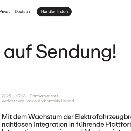
Privat
Deutsch
Händler finden
 auf Sendung!
2025 – 27.03
– Partnerberichte
Verfasst von: Vaios
Archontakis Ueland
Mit dem Wachstum der Elektrofahrzeugbran
nahtlosen Integration in führende Plattfor