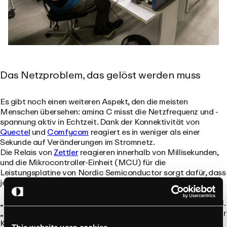
Das Netzproblem, das gelöst werden muss
Es gibt noch einen weiteren Aspekt, den die meisten
Menschen übersehen: amina C misst die Netzfrequenz und -
spannung aktiv in Echtzeit. Dank der Konnektivität von
Quectel
und
Comfycom
reagiert es in weniger als einer
Sekunde auf Veränderungen im Stromnetz.
Die Relais von
Zettler
reagieren innerhalb von Millisekunden,
und die Mikrocontroller-Einheit (MCU) für die
Leistungsplatine von Nordic Semiconductor sorgt dafür, dass
jeder Ladezyklus jedes Mal einwandfrei abläuft.
„Das europäische Stromnetz wird immer anfälliger“, sagt Dahl.
„Mehr erneuerbare Energien, mehr dezentrale Erzeugung, mehr
Komplexität. Eine Ladestation, die einfach nur da steht und