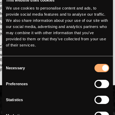
This website uses cookies
Strom verbraucht, ist Teil des Problems. Eine, die auf
Flexibilitätssignale der Nachfrageseite reagieren kann, ist
We use cookies to personalise content and ads, to
hingegen ein Gewinn.“
provide social media features and to analyse our traffic.
Energieunternehmen verstehen das sofort. Ihre Kunden sehen
We also share information about your use of our site with
lediglich eine Ladestation, die funktioniert. Im Hintergrund
our social media, advertising and analytics partners who
verfügen sie jedoch über Hardware, die ihnen hilft,
Netzengpässe zu bewältigen, anstatt sie zu verschärfen.
may combine it with other information that you’ve
provided to them or that they’ve collected from your use
„Ohne Partner wie Zettler, Quectel, Comfycom, Nordic
of their services.
Semiconductor und die anderen wäre all dies nicht möglich“,
sagt Dahl.
Es ist der Unterschied zwischen dem Verkauf einer Schachtel
Consent
und dem Verkauf eines Systems, das konkrete betriebliche
Necessary
Probleme löst.
Selection
Preferences
Statistics