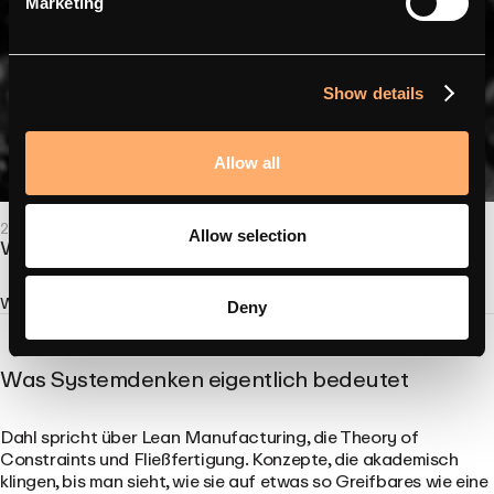
Marketing
Show details
Allow all
2025 – 26.11.
– Betrieb von Ladestationen
Allow selection
Warum es so teuer ist, CPO zu sein
Weiterlesen
Deny
Was Systemdenken eigentlich bedeutet
Dahl spricht über Lean Manufacturing, die Theory of
Constraints und Fließfertigung. Konzepte, die akademisch
klingen, bis man sieht, wie sie auf etwas so Greifbares wie eine