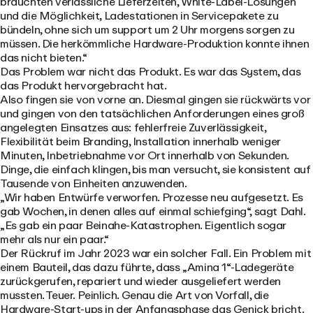
brauchten verlässliche Lieferzeiten, White-Label-Lösungen
und die Möglichkeit, Ladestationen in Servicepakete zu
bündeln, ohne sich um support um 2 Uhr morgens sorgen zu
müssen. Die herkömmliche Hardware-Produktion konnte ihnen
das nicht bieten.“
Das Problem war nicht das Produkt. Es war das System, das
das Produkt hervorgebracht hat.
Also fingen sie von vorne an. Diesmal gingen sie rückwärts vor
und gingen von den tatsächlichen Anforderungen eines groß
angelegten Einsatzes aus: fehlerfreie Zuverlässigkeit,
Flexibilität beim Branding, Installation innerhalb weniger
Minuten, Inbetriebnahme vor Ort innerhalb von Sekunden.
Dinge, die einfach klingen, bis man versucht, sie konsistent auf
Tausende von Einheiten anzuwenden.
„Wir haben Entwürfe verworfen. Prozesse neu aufgesetzt. Es
gab Wochen, in denen alles auf einmal schiefging“, sagt Dahl.
„Es gab ein paar Beinahe-Katastrophen. Eigentlich sogar
mehr als nur ein paar.“
Der Rückruf im Jahr 2023 war ein solcher Fall. Ein Problem mit
einem Bauteil, das dazu führte, dass „Amina 1“-Ladegeräte
zurückgerufen, repariert und wieder ausgeliefert werden
mussten. Teuer. Peinlich. Genau die Art von Vorfall, die
Hardware-Start-ups in der Anfangsphase das Genick bricht.