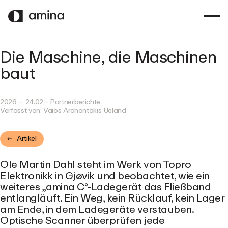
ZUM
HAUPTINHALT
SPRINGEN
Die Maschine, die Maschinen
baut
2026 – 24.02
– Partnerberichte
Verfasst von: Vaios
Archontakis Ueland
Artikel
Ole Martin Dahl steht im Werk von Topro
Elektronikk in Gjøvik und beobachtet, wie ein
weiteres „amina C“-Ladegerät das Fließband
entlangläuft. Ein Weg, kein Rücklauf, kein Lager
am Ende, in dem Ladegeräte verstauben.
Optische Scanner überprüfen jede