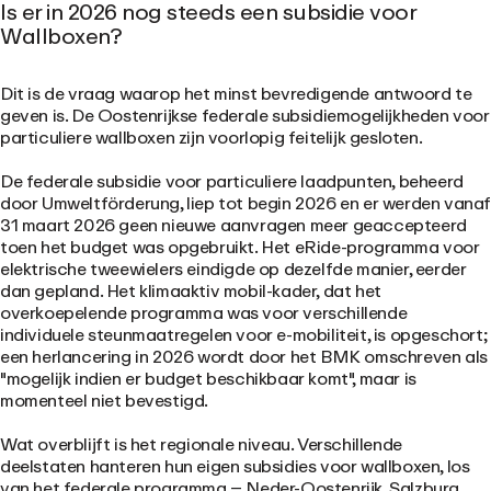
Is er in 2026 nog steeds een subsidie voor
Wallboxen?
Dit is de vraag waarop het minst bevredigende antwoord te
geven is. De Oostenrijkse federale subsidiemogelijkheden voor
particuliere wallboxen zijn voorlopig feitelijk gesloten.
De federale subsidie voor particuliere laadpunten, beheerd
door Umweltförderung, liep tot begin 2026 en er werden vana
31 maart 2026
geen nieuwe aanvragen meer geaccepteerd
toen het budget was opgebruikt. Het eRide-programma voor
elektrische tweewielers eindigde op dezelfde manier, eerder
dan gepland. Het klimaaktiv mobil-kader, dat het
overkoepelende programma was voor verschillende
individuele steunmaatregelen voor e-mobiliteit, is opgeschort;
een herlancering in 2026 wordt door het BMK omschreven als
"mogelijk indien er budget beschikbaar komt", maar is
momenteel niet bevestigd.
Wat overblijft is het regionale niveau. Verschillende
deelstaten hanteren hun eigen subsidies voor wallboxen, los
van het federale programma – Neder-Oostenrijk, Salzburg,