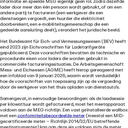
informatie en speelde MEG eigenlijk geen rol. Zodra dezelfde
lader door meer dan één persoon wordt gebruikt, of om een
andere partij te factureren (een werkgever die een
dienstwagen vergoedt, een huurder die elektriciteit
doorberekent, een e-mobiliteitsgemeenschap die een
gedeelde aansluiting deelt), verandert het juridische beeld.
Het Bundesamt für Eich- und Vermessungswesen (BEV) heeft
eind 2023 zijn Eichvorschriften für Ladetarifgeräte
gepubliceerd. Deze voorschriften bevatten de technische en
procedurele eisen voor laders die worden gebruikt in
commerciële factureringssituaties. De Arbeitsgemeinschaft
Mess- und Eichwesen (AGME) heeft hierop gereageerd met
een infoblad van 9 januari 2026, waarin wordt verduidelijkt
hoe de voorschriften van toepassing zijn op de vergoeding
door de werkgever van het thuis opladen van dienstauto’s.
Samengevat, in eenvoudige bewoordingen: als de laadsessie
per kilowattuur wordt gefactureerd, moet het meetapparaat
voldoen aan de MEG-richtlijn. Een vast geïnstalleerde wallbox
met een
conformiteitsbeoordeelde meter
(meestal een MID-
gecertificeerde meter – Richtlijn 2014/32/EU betreffende
meetinstrumenten) kan aan deze eis voldoen, mits de meter