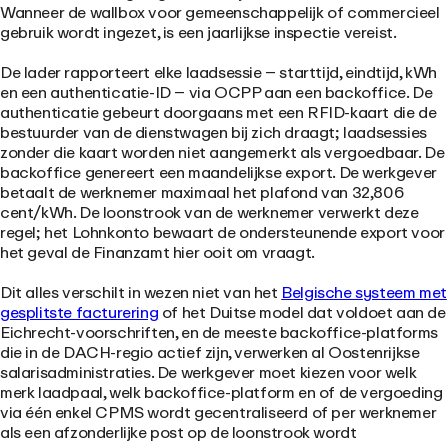
Wanneer de wallbox voor gemeenschappelijk of commercieel
gebruik wordt ingezet, is een jaarlijkse inspectie vereist.
De lader rapporteert elke laadsessie – starttijd, eindtijd, kWh
en een authenticatie-ID – via OCPP aan een backoffice. De
authenticatie gebeurt doorgaans met een RFID-kaart die de
bestuurder van de dienstwagen bij zich draagt; laadsessies
zonder die kaart worden niet aangemerkt als vergoedbaar. De
backoffice genereert een maandelijkse export. De werkgever
betaalt de werknemer maximaal het plafond van 32,806
cent/kWh. De loonstrook van de werknemer verwerkt deze
regel; het Lohnkonto bewaart de ondersteunende export voor
het geval de Finanzamt hier ooit om vraagt.
Dit alles verschilt in wezen niet van het
Belgische systeem met
gesplitste facturering
of het Duitse model dat voldoet aan de
Eichrecht-voorschriften, en de meeste backoffice-platforms
die in de DACH-regio actief zijn, verwerken al Oostenrijkse
salarisadministraties. De werkgever moet kiezen voor welk
merk laadpaal, welk backoffice-platform en of de vergoeding
via één enkel CPMS wordt gecentraliseerd of per werknemer
als een afzonderlijke post op de loonstrook wordt