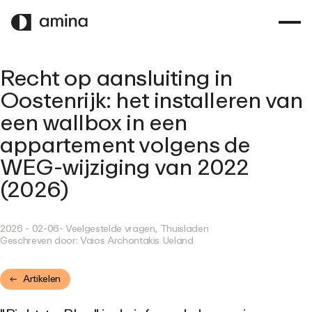
OVERSLAAN
NAAR
HOOFDINHOUD
Recht op aansluiting in
Oostenrijk: het installeren van
een wallbox in een
appartement volgens de
WEG-wijziging van 2022
(2026)
2026 - 02-06
- Veelgestelde vragen, Thuisladen
Geschreven door:
Vaios Archontakis Ueland
Artikelen