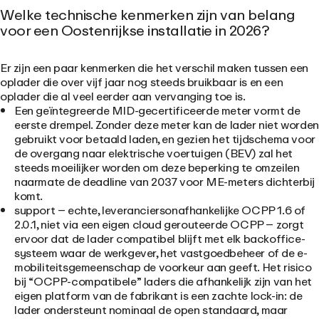
Welke technische kenmerken zijn van belang
voor een Oostenrijkse installatie in 2026?
Er zijn een paar kenmerken die het verschil maken tussen een
oplader die over vijf jaar nog steeds bruikbaar is en een
oplader die al veel eerder aan vervanging toe is.
Een geïntegreerde MID-gecertificeerde meter
vormt de
eerste drempel. Zonder deze meter kan de lader niet worden
gebruikt voor betaald laden, en gezien het tijdschema voor
de overgang naar elektrische voertuigen (BEV) zal het
steeds moeilijker worden om deze beperking te omzeilen
naarmate de deadline van 2037 voor ME-meters dichterbij
komt.
support
– echte, leveranciersonafhankelijke OCPP 1.6 of
2.0.1, niet via een eigen cloud gerouteerde OCPP – zorgt
ervoor dat de lader compatibel blijft met elk backoffice-
systeem waar de werkgever, het vastgoedbeheer of de e-
mobiliteitsgemeenschap de voorkeur aan geeft. Het risico
bij “OCPP-compatibele” laders die afhankelijk zijn van het
eigen platform van de fabrikant is een zachte lock-in: de
lader ondersteunt nominaal de open standaard, maar