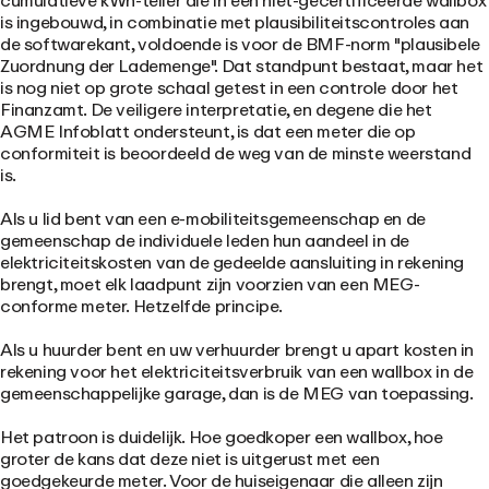
cumulatieve kWh-teller die in een niet-gecertificeerde wallbox
is ingebouwd, in combinatie met plausibiliteitscontroles aan
de softwarekant, voldoende is voor de BMF-norm "plausibele
Zuordnung der Lademenge". Dat standpunt bestaat, maar het
is nog niet op grote schaal getest in een controle door het
Finanzamt. De veiligere interpretatie, en degene die het
AGME Infoblatt ondersteunt, is dat een meter die op
conformiteit is beoordeeld de weg van de minste weerstand
is.
Als u lid bent van een e-mobiliteitsgemeenschap en de
gemeenschap de individuele leden hun aandeel in de
elektriciteitskosten van de gedeelde aansluiting in rekening
brengt, moet elk laadpunt zijn voorzien van een MEG-
conforme meter. Hetzelfde principe.
Als u huurder bent en uw verhuurder brengt u apart kosten in
rekening voor het elektriciteitsverbruik van een wallbox in de
gemeenschappelijke garage, dan is de MEG van toepassing.
Het patroon is duidelijk. Hoe goedkoper een wallbox, hoe
groter de kans dat deze niet is uitgerust met een
goedgekeurde meter. Voor de huiseigenaar die alleen zijn