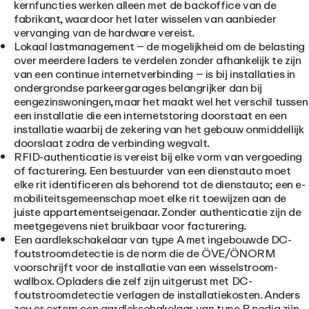
kernfuncties werken alleen met de backoffice van de
fabrikant, waardoor het later wisselen van aanbieder
vervanging van de hardware vereist.
Lokaal lastmanagement
– de mogelijkheid om de belasting
over meerdere laders te verdelen zonder afhankelijk te zijn
van een continue internetverbinding – is bij installaties in
ondergrondse parkeergarages belangrijker dan bij
eengezinswoningen, maar het maakt wel het verschil tussen
een installatie die een internetstoring doorstaat en een
installatie waarbij de zekering van het gebouw onmiddellijk
doorslaat zodra de verbinding wegvalt.
RFID-authenticatie
is vereist bij elke vorm van vergoeding
of facturering. Een bestuurder van een dienstauto moet
elke rit identificeren als behorend tot de dienstauto; een e-
mobiliteitsgemeenschap moet elke rit toewijzen aan de
juiste appartementseigenaar. Zonder authenticatie zijn de
meetgegevens niet bruikbaar voor facturering.
Een aardlekschakelaar van type A met ingebouwde DC-
foutstroomdetectie
is de norm die de ÖVE/ÖNORM
voorschrijft voor de installatie van een wisselstroom-
wallbox. Opladers die zelf zijn uitgerust met DC-
foutstroomdetectie verlagen de installatiekosten. Anders
zou er extern een aardlekschakelaar van type B nodig zijn,