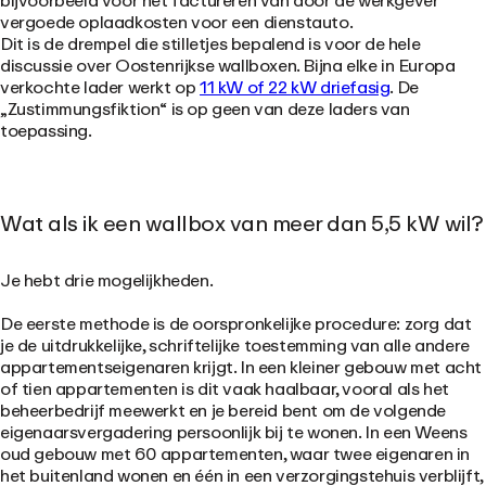
bijvoorbeeld voor het factureren van door de werkgever
vergoede oplaadkosten voor een dienstauto.
Dit is de drempel die stilletjes bepalend is voor de hele
discussie over Oostenrijkse wallboxen. Bijna elke in Europa
verkochte lader werkt op
11 kW of 22 kW driefasig
. De
„Zustimmungsfiktion“ is op geen van deze laders van
toepassing.
Wat als ik een wallbox van meer dan 5,5 kW wil?
Je hebt drie mogelijkheden.
De eerste
methode
is
de oorspronkelijke procedure
: zorg dat
je de uitdrukkelijke, schriftelijke toestemming van alle andere
appartementseigenaren krijgt. In een kleiner gebouw met acht
of tien appartementen is dit vaak haalbaar, vooral als het
beheerbedrijf meewerkt en je bereid bent om de volgende
eigenaarsvergadering persoonlijk bij te wonen. In een Weens
oud gebouw met 60 appartementen, waar twee eigenaren in
het buitenland wonen en één in een verzorgingstehuis verblijft,