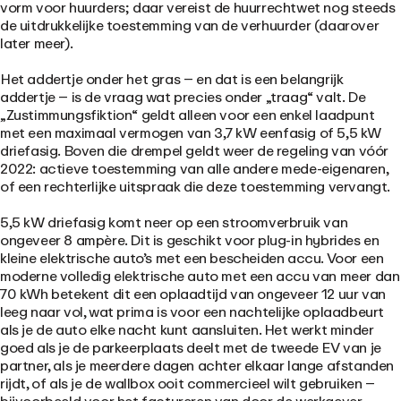
vorm voor huurders; daar vereist de huurrechtwet nog steeds
de uitdrukkelijke toestemming van de verhuurder (daarover
later meer).
Het addertje onder het gras – en dat is een belangrijk
addertje – is de vraag wat precies onder „traag“ valt. De
„Zustimmungsfiktion“ geldt alleen voor een enkel laadpunt
met een maximaal vermogen van
3,7 kW eenfasig of 5,5 kW
driefasig
. Boven die drempel geldt weer de regeling van vóór
2022: actieve toestemming van alle andere mede-eigenaren,
of een rechterlijke uitspraak die deze toestemming vervangt.
5,5 kW driefasig komt neer op een stroomverbruik van
ongeveer 8 ampère. Dit is geschikt voor plug-in hybrides en
kleine elektrische auto’s met een bescheiden accu. Voor een
moderne volledig elektrische auto met een accu van meer dan
70 kWh betekent dit een oplaadtijd van ongeveer 12 uur van
leeg naar vol, wat prima is voor een nachtelijke oplaadbeurt
als je de auto elke nacht kunt aansluiten. Het werkt minder
goed als je de parkeerplaats deelt met de tweede EV van je
partner, als je meerdere dagen achter elkaar lange afstanden
rijdt, of als je de wallbox ooit commercieel wilt gebruiken –