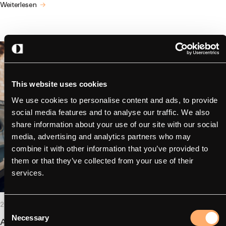
Weiterlesen
This website uses cookies
We use cookies to personalise content and ads, to provide
social media features and to analyse our traffic. We also
share information about your use of our site with our social
media, advertising and analytics partners who may
combine it with other information that you’ve provided to
them or that they’ve collected from your use of their
services.
2026 – 12.01
- Betrieb von Ladestationen,
Consent
CSMS/CPMS
Necessary
Abrechnungssoftware für das Laden von
Selection