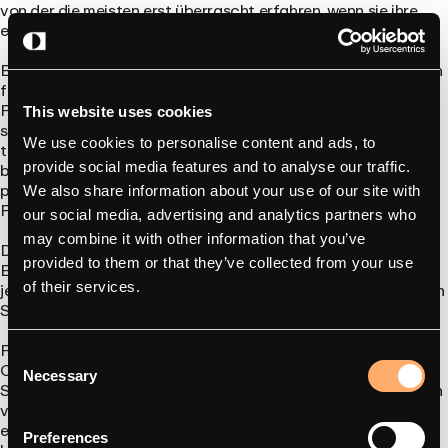
von der die meisten erst überrascht erfahren, wenn sie ihre
erste Gehaltsabrechnung für 2026 in die Hände bekommen.
Bis zum 31. Dezember 2025 konnte ein Arbeitgeber die Kosten
für das Aufladen eines Dienstwagens zu Hause mit einem
Pauschalbetrag von 30 € pro Monat und Mitarbeiter
This website uses cookies
steuerfrei erstatten, unabhängig davon, wie viel Strom
We use cookies to personalise content and ads, to
tatsächlich verbraucht wurde. Das war eine Vereinfachung –
beliebt bei den Lohnbuchhaltungen, etwas ungenau, aber
provide social media features and to analyse our traffic.
praktikabel. Ab dem 1. Januar 2026 entfällt dieser
We also share information about your use of our site with
Pauschalbetrag.
our social media, advertising and analytics partners who
may combine it with other information that you’ve
Das BMF schreibt nun vor, dass das Laden eines Firmen-
provided to them or that they’ve collected from your use
Elektroautos zu Hause pro Kilowattstunde gemessen, dem
jeweiligen Fahrzeug zugeordnet und höchstens zum amtlichen
of their services.
Strompreis erstattet wird.
Für das Jahr 2026 wurde der amtliche Strompreis auf
32,806
Consent
Cent pro kWh
festgesetzt. Dies entspricht einer leichten
Necessary
Selection
Senkung gegenüber dem Wert für 2025; der Preis wird jährlich
vom Finanzministerium neu festgelegt. Ein Arbeitgeber kann
einen geringeren Betrag als diesen Satz erstatten, jedoch
Preferences