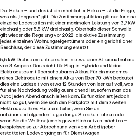
Der Haken – und das ist ein erheblicher Haken – ist die Frage,
was als „langsam“ gilt. Die Zustimmungsfiktion gilt nur für eine
einzelne Ladestation mit einer maximalen Leistung von
3,7 kW
einphasig oder 5,5 kW dreiphasig
. Oberhalb dieser Schwelle
gilt wieder die Regelung vor 2022: die aktive Zustimmung
jedes einzelnen Wohnungseigentümers oder ein gerichtlicher
Beschluss, der diese Zustimmung ersetzt.
5,5 kW Drehstrom entsprechen in etwa einer Stromaufnahme
von 8 Ampere. Das reicht für Plug-in-Hybride und kleine
Elektroautos mit überschaubaren Akkus. Für ein modernes
reines Elektroauto mit einem Akku von über 70 kWh bedeutet
dies eine Ladezeit von etwa 12 Stunden von leer auf voll, was
für eine Nachtladung völlig ausreichend ist, sofern man das
Auto jeden Abend anschließen kann. Es funktioniert jedoch
nicht so gut, wenn Sie sich den Parkplatz mit dem zweiten
Elektroauto Ihres Partners teilen, wenn Sie an
aufeinanderfolgenden Tagen lange Strecken fahren oder
wenn Sie die Wallbox jemals gewerblich nutzen möchten –
beispielsweise zur Abrechnung von vom Arbeitgeber
erstatteten Ladevorgängen für Dienstwagen.