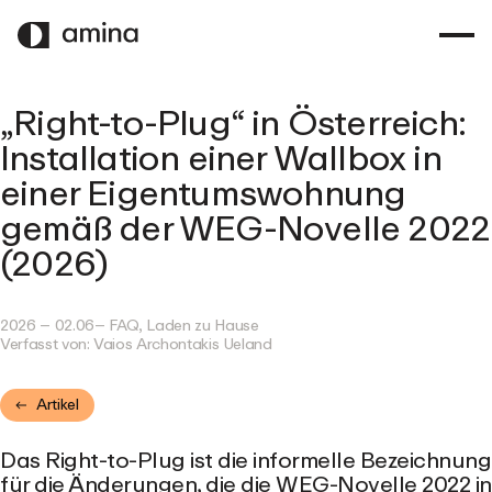
ZUM
HAUPTINHALT
SPRINGEN
„Right-to-Plug“ in Österreich:
Installation einer Wallbox in
einer Eigentumswohnung
gemäß der WEG-Novelle 2022
(2026)
2026 – 02.06
– FAQ, Laden zu Hause
Verfasst von: Vaios
Archontakis Ueland
Artikel
Das Right-to-Plug ist die informelle Bezeichnung
für die Änderungen, die die WEG-Novelle 2022 in