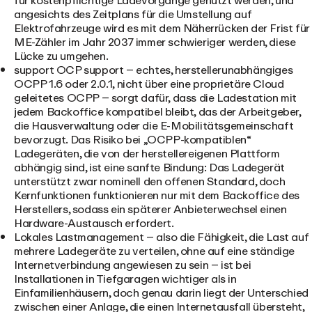
für kostenpflichtige Ladevorgänge genutzt werden, und
angesichts des Zeitplans für die Umstellung auf
Elektrofahrzeuge wird es mit dem Näherrücken der Frist für
ME-Zähler im Jahr 2037 immer schwieriger werden, diese
Lücke zu umgehen.
support OCP support
– echtes, herstellerunabhängiges
OCPP 1.6 oder 2.0.1, nicht über eine proprietäre Cloud
geleitetes OCPP – sorgt dafür, dass die Ladestation mit
jedem Backoffice kompatibel bleibt, das der Arbeitgeber,
die Hausverwaltung oder die E-Mobilitätsgemeinschaft
bevorzugt. Das Risiko bei „OCPP-kompatiblen“
Ladegeräten, die von der herstellereigenen Plattform
abhängig sind, ist eine sanfte Bindung: Das Ladegerät
unterstützt zwar nominell den offenen Standard, doch
Kernfunktionen funktionieren nur mit dem Backoffice des
Herstellers, sodass ein späterer Anbieterwechsel einen
Hardware-Austausch erfordert.
Lokales Lastmanagement
– also die Fähigkeit, die Last auf
mehrere Ladegeräte zu verteilen, ohne auf eine ständige
Internetverbindung angewiesen zu sein – ist bei
Installationen in Tiefgaragen wichtiger als in
Einfamilienhäusern, doch genau darin liegt der Unterschied
zwischen einer Anlage, die einen Internetausfall übersteht,