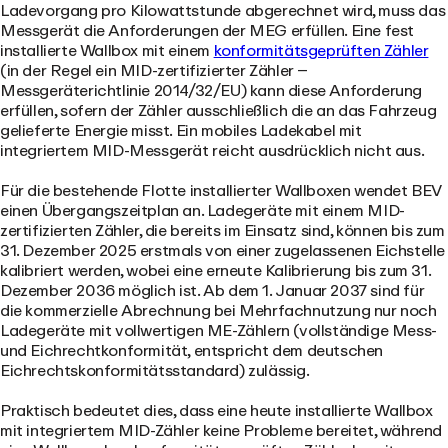
Ladevorgang pro Kilowattstunde abgerechnet wird, muss das
Messgerät die Anforderungen der MEG erfüllen. Eine fest
installierte Wallbox mit einem
konformitätsgeprüften Zähler
(in der Regel ein MID-zertifizierter Zähler –
Messgeräterichtlinie 2014/32/EU) kann diese Anforderung
erfüllen, sofern der Zähler ausschließlich die an das Fahrzeug
gelieferte Energie misst. Ein mobiles Ladekabel mit
integriertem MID-Messgerät reicht ausdrücklich nicht aus.
Für die bestehende Flotte installierter Wallboxen wendet BEV
einen Übergangszeitplan an. Ladegeräte mit einem MID-
zertifizierten Zähler, die bereits im Einsatz sind, können bis zum
31. Dezember 2025 erstmals von einer zugelassenen Eichstelle
kalibriert werden, wobei eine erneute Kalibrierung bis zum 31.
Dezember 2036 möglich ist. Ab
dem 1. Januar 2037
sind für
die kommerzielle Abrechnung bei Mehrfachnutzung nur noch
Ladegeräte mit vollwertigen ME-Zählern (vollständige Mess-
und Eichrechtkonformität, entspricht dem deutschen
Eichrechtskonformitätsstandard) zulässig.
Praktisch bedeutet dies, dass eine heute installierte Wallbox
mit integriertem MID-Zähler keine Probleme bereitet, während