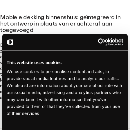
Mobiele dekking binnenshuis: geïntegreerd in
het ontwerp in plaats van er achteraf aan
toegevoegd
Dit is voorlopig een informele samenwerking, en dat is bewust
zo gekozen. Het probleem dat hieraan ten grondslag ligt, is
echter helemaal niet informeel. Van gebouwen wordt steeds
vaker verwacht dat ze oplaadpunten voor elektrische auto’s
This website uses cookies
aanbieden, terwijl bewoners tegelijkertijd verwachten dat hun
We use cookies to personalise content and ads, to
telefoon ook in de garage werkt. Deze twee zaken werden
provide social media features and to analyse our traffic.
lange tijd door verschillende vakgebieden afgehandeld, die
nauwelijks met elkaar communiceerden. Het is gewoon de
We also share information about your use of our site with
meest verstandige aanpak om deze zaken vanaf het begin
our social media, advertising and analytics partners who
samen aan te pakken.
may combine it with other information that you’ve
provided to them or that they’ve collected from your use
of their services.