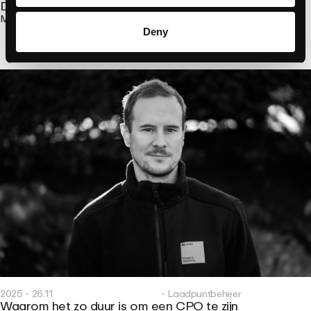
De machine die de machine maakt
Meer lezen
Deny
2025 - 26.11
- Laadpuntbeheer
Waarom het zo duur is om een CPO te zijn