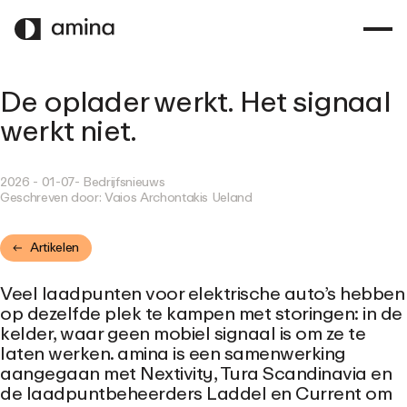
OVERSLAAN
NAAR
HOOFDINHOUD
De oplader werkt. Het signaal
werkt niet.
2026 - 01-07
- Bedrijfsnieuws
Geschreven door:
Vaios Archontakis Ueland
Artikelen
Veel laadpunten voor elektrische auto’s hebben
op dezelfde plek te kampen met storingen: in de
kelder, waar geen mobiel signaal is om ze te
laten werken. amina is een samenwerking
aangegaan met Nextivity, Tura Scandinavia en
de laadpuntbeheerders Laddel en Current om