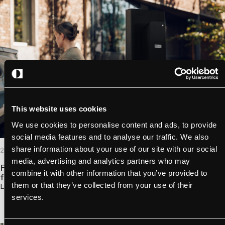
This website uses cookies
We use cookies to personalise content and ads, to provide
social media features and to analyse our traffic. We also
share information about your use of our site with our social
2026 - 12,01
- Drift af ladestationer,
CSMS/CPMS
media, advertising and analytics partners who may
Faktureringssoftware til ladning af elbiler: Sådan
combine it with other information that you’ve provided to
fungerer opladningssessioner og takster
them or that they’ve collected from your use of their
Læs mere om det
services.