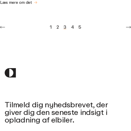
Læs mere om det
1
2
3
4
5
Tilmeld dig nyhedsbrevet, der
giver dig den seneste indsigt i
opladning af elbiler.