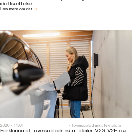
idriftsættelse
Læs mere om det
2026 - 14,01
- Tovejsopladning, teknologi
Forklaring af tovejsopladning af elbiler: V2G, V2H og