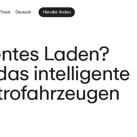
Privat
Deutsch
Händler finden
gentes Laden?
das intelligente
trofahrzeugen